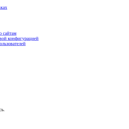
вках
о сайтам
овой конфигурацией
пользователей
сь.