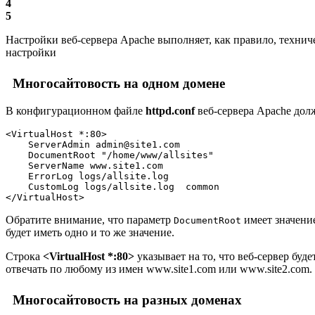
4
5
Настройки веб-сервера Apache выполняет, как правило, техни
настройки
Многосайтовость на одном домене
В конфигурационном файле
httpd.conf
веб-сервера Apache долж
<VirtualHost *:80>
    ServerAdmin admin@site1.com
    DocumentRoot "/home/www/allsites"
    ServerName www.site1.com
    ErrorLog logs/allsite.log
    CustomLog logs/allsite.log  common
</VirtualHost>
Обратите внимание, что параметр
имеет значени
DocumentRoot
будет иметь одно и то же значение.
Строка
<VirtualHost *:80>
указывает на то, что веб-сервер буд
отвечать по любому из имен
www.site1.com
или
www.site2.com
.
Многосайтовость на разных доменах