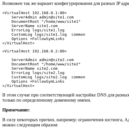
Возможен так же вариант конфигурирования для разных IP адр
<VirtualHost 192.168.0.1:80>
    ServerAdmin admin@site1.com
    DocumentRoot "/home/www/site1"
    ServerName site1.com
    ErrorLog logs/site1.log
    CustomLog logs/site1.log  common
    Options +FollowSymLinks
</VirtualHost>
<VirtualHost 192.168.0.2:80>
    ServerAdmin admin@site2.com
    DocumentRoot "/home/www/site2"
    ServerName site2.com
    ErrorLog logs/site2.log
    CustomLog logs/site2.log  common
    Options +FollowSymLinks
</VirtualHost>
В этом случае при соответствующей настройке DNS для разных 
только по определенному доменному имени.
Примечание:
В силу некоторых причин, например: ограничения хостинга, А
можно следующим образом: