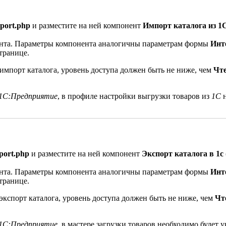
mport.php
и разместите на ней компонент
Импорт каталога из 1С (
ента. Параметры компонента аналогичны параметрам формы
Инт
транице.
импорт каталога, уровень доступа должен быть не ниже, чем
Чт
1С:Предприятие
, в профиле настройки выгрузки товаров из
1С
н
port.php
и разместите на ней компонент
Экспорт каталога в 1с (b
ента. Параметры компонента аналогичны параметрам формы
Инт
транице.
экспорт каталога, уровень доступа должен быть не ниже, чем
Чт
1С:Предприятие
, в мастере загрузки товаров необходимо будет 