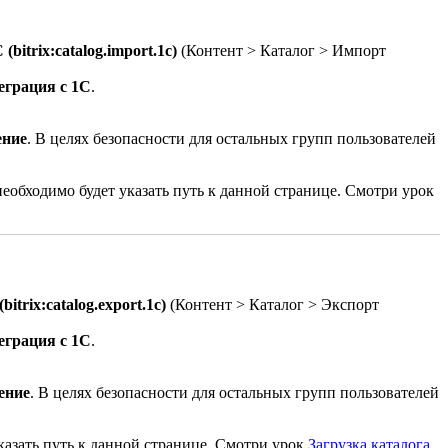
bitrix:catalog.import.1c)
(
Контент > Каталог > Импорт
еграция с 1С
.
ение
. В целях безопасности для остальных групп пользователей
еобходимо будет указать путь к данной странице. Смотри урок
itrix:catalog.export.1c)
(
Контент > Каталог > Экспорт
еграция с 1С
.
ение
. В целях безопасности для остальных групп пользователей
указать путь к данной странице. Смотри урок
Загрузка каталога