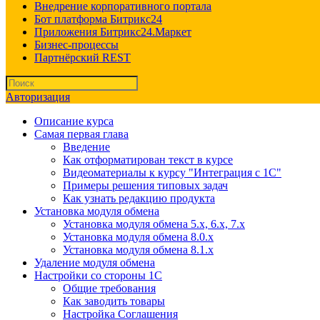
Внедрение корпоративного портала
Бот платформа Битрикс24
Приложения Битрикс24.Маркет
Бизнес-процессы
Партнёрский REST
Авторизация
Описание курса
Самая первая глава
Введение
Как отформатирован текст в курсе
Видеоматериалы к курсу "Интеграция с 1С"
Примеры решения типовых задач
Как узнать редакцию продукта
Установка модуля обмена
Установка модуля обмена 5.х, 6.х, 7.х
Установка модуля обмена 8.0.х
Установка модуля обмена 8.1.х
Удаление модуля обмена
Настройки со стороны 1С
Общие требования
Как заводить товары
Настройка Соглашения