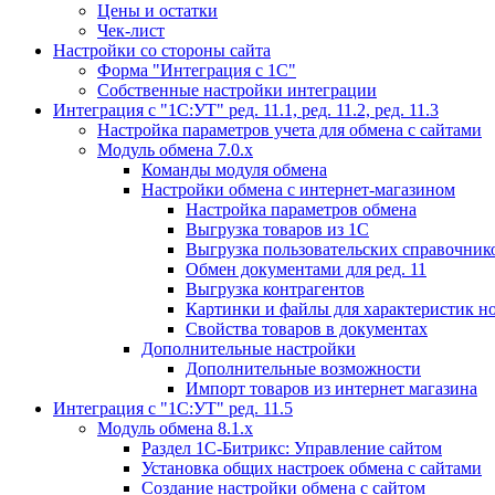
Цены и остатки
Чек-лист
Настройки со стороны сайта
Форма "Интеграция с 1С"
Собственные настройки интеграции
Интеграция с "1С:УТ" ред. 11.1, ред. 11.2, ред. 11.3
Настройка параметров учета для обмена с сайтами
Модуль обмена 7.0.х
Команды модуля обмена
Настройки обмена с интернет-магазином
Настройка параметров обмена
Выгрузка товаров из 1С
Выгрузка пользовательских справочник
Обмен документами для ред. 11
Выгрузка контрагентов
Картинки и файлы для характеристик н
Свойства товаров в документах
Дополнительные настройки
Дополнительные возможности
Импорт товаров из интернет магазина
Интеграция с "1С:УТ" ред. 11.5
Модуль обмена 8.1.х
Раздел 1С-Битрикс: Управление сайтом
Установка общих настроек обмена с сайтами
Создание настройки обмена с сайтом