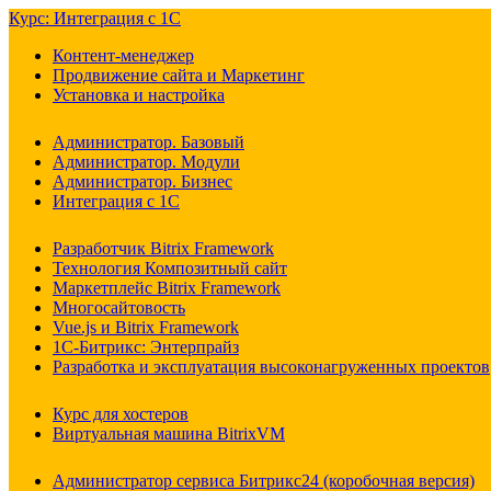
Курс: Интеграция с 1С
Контент-менеджер
Продвижение сайта и Маркетинг
Установка и настройка
Администратор. Базовый
Администратор. Модули
Администратор. Бизнес
Интеграция с 1С
Разработчик Bitrix Framework
Технология Композитный сайт
Маркетплейс Bitrix Framework
Многосайтовость
Vue.js и Bitrix Framework
1С-Битрикс: Энтерпрайз
Разработка и эксплуатация высоконагруженных проектов
Курс для хостеров
Виртуальная машина BitrixVM
Администратор сервиса Битрикс24 (коробочная версия)