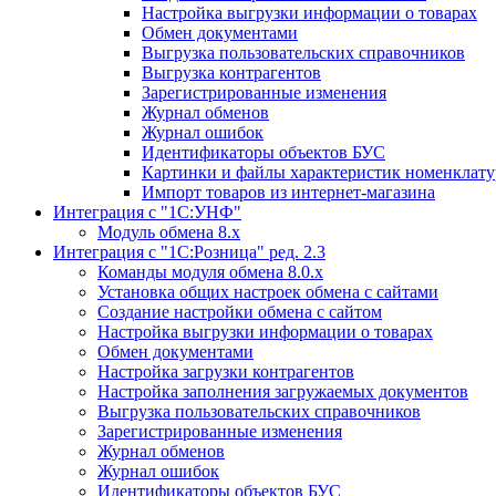
Настройка выгрузки информации о товарах
Обмен документами
Выгрузка пользовательских справочников
Выгрузка контрагентов
Зарегистрированные изменения
Журнал обменов
Журнал ошибок
Идентификаторы объектов БУС
Картинки и файлы характеристик номенклат
Импорт товаров из интернет-магазина
Интеграция с "1С:УНФ"
Модуль обмена 8.х
Интеграция с "1С:Розница" ред. 2.3
Команды модуля обмена 8.0.х
Установка общих настроек обмена с сайтами
Создание настройки обмена с сайтом
Настройка выгрузки информации о товарах
Обмен документами
Настройка загрузки контрагентов
Настройка заполнения загружаемых документов
Выгрузка пользовательских справочников
Зарегистрированные изменения
Журнал обменов
Журнал ошибок
Идентификаторы объектов БУС