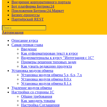
Внедрение корпоративного портала
Бот платформа Битрикс24
Приложения Битрикс24.Маркет
Бизнес-процессы
Партнёрский REST
Авторизация
Описание курса
Самая первая глава
Введение
Как отформатирован текст в курсе
Видеоматериалы к курсу "Интеграция с 1С"
Примеры решения типовых задач
Как узнать редакцию продукта
Установка модуля обмена
Установка модуля обмена 5.х, 6.х, 7.х
Установка модуля обмена 8.0.х
Установка модуля обмена 8.1.х
Удаление модуля обмена
Настройки со стороны 1С
Общие требования
Как заводить товары
Настройка Соглашения