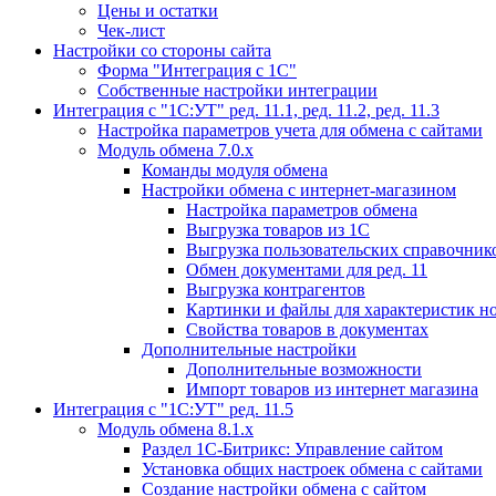
Цены и остатки
Чек-лист
Настройки со стороны сайта
Форма "Интеграция с 1С"
Собственные настройки интеграции
Интеграция с "1С:УТ" ред. 11.1, ред. 11.2, ред. 11.3
Настройка параметров учета для обмена с сайтами
Модуль обмена 7.0.х
Команды модуля обмена
Настройки обмена с интернет-магазином
Настройка параметров обмена
Выгрузка товаров из 1С
Выгрузка пользовательских справочник
Обмен документами для ред. 11
Выгрузка контрагентов
Картинки и файлы для характеристик н
Свойства товаров в документах
Дополнительные настройки
Дополнительные возможности
Импорт товаров из интернет магазина
Интеграция с "1С:УТ" ред. 11.5
Модуль обмена 8.1.х
Раздел 1С-Битрикс: Управление сайтом
Установка общих настроек обмена с сайтами
Создание настройки обмена с сайтом