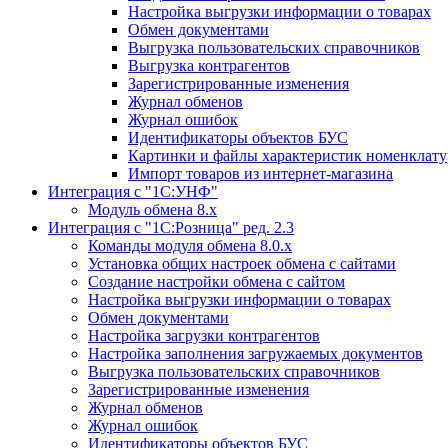
Настройка выгрузки информации о товарах
Обмен документами
Выгрузка пользовательских справочников
Выгрузка контрагентов
Зарегистрированные изменения
Журнал обменов
Журнал ошибок
Идентификаторы объектов БУС
Картинки и файлы характеристик номенклат
Импорт товаров из интернет-магазина
Интеграция с "1С:УНФ"
Модуль обмена 8.х
Интеграция с "1С:Розница" ред. 2.3
Команды модуля обмена 8.0.х
Установка общих настроек обмена с сайтами
Создание настройки обмена с сайтом
Настройка выгрузки информации о товарах
Обмен документами
Настройка загрузки контрагентов
Настройка заполнения загружаемых документов
Выгрузка пользовательских справочников
Зарегистрированные изменения
Журнал обменов
Журнал ошибок
Идентификаторы объектов БУС