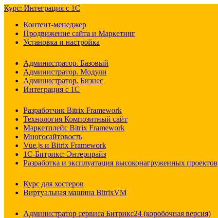
Курс: Интеграция с 1С
Контент-менеджер
Продвижение сайта и Маркетинг
Установка и настройка
Администратор. Базовый
Администратор. Модули
Администратор. Бизнес
Интеграция с 1С
Разработчик Bitrix Framework
Технология Композитный сайт
Маркетплейс Bitrix Framework
Многосайтовость
Vue.js и Bitrix Framework
1С-Битрикс: Энтерпрайз
Разработка и эксплуатация высоконагруженных проектов
Курс для хостеров
Виртуальная машина BitrixVM
Администратор сервиса Битрикс24 (коробочная версия)