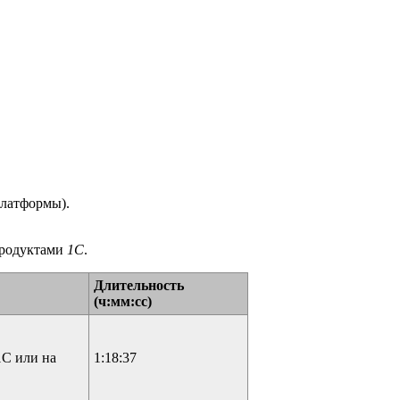
платформы
).
продуктами
1С
.
Длительность
(ч:мм:сс)
1С или на
1:18:37