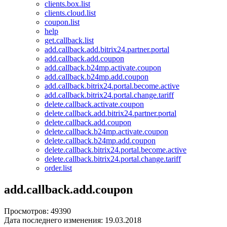
clients.box.list
clients.cloud.list
coupon.list
help
get.callback.list
add.callback.add.bitrix24.partner.portal
add.callback.add.coupon
add.callback.b24mp.activate.coupon
add.callback.b24mp.add.coupon
add.callback.bitrix24.portal.become.active
add.callback.bitrix24.portal.change.tariff
delete.callback.activate.coupon
delete.callback.add.bitrix24.partner.portal
delete.callback.add.coupon
delete.callback.b24mp.activate.coupon
delete.callback.b24mp.add.coupon
delete.callback.bitrix24.portal.become.active
delete.callback.bitrix24.portal.change.tariff
order.list
add.callback.add.coupon
Просмотров: 49390
Дата последнего изменения: 19.03.2018