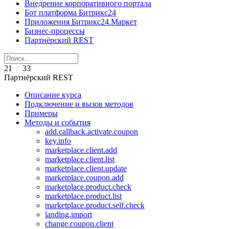
Внедрение корпоративного портала
Бот платформа Битрикс24
Приложения Битрикс24.Маркет
Бизнес-процессы
Партнёрский REST
21
33
/
Партнёрский REST
Описание курса
Подключение и вызов методов
Примеры
Методы и события
add.callback.activate.coupon
key.info
marketplace.client.add
marketplace.client.list
marketplace.client.update
marketplace.coupon.add
marketplace.product.check
marketplace.product.list
marketplace.product.self.check
landing.import
change.coupon.client