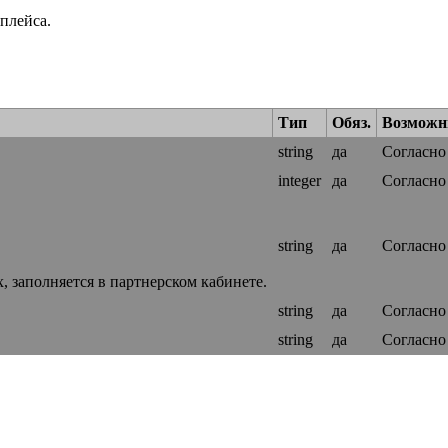
плейса.
Тип
Обяз.
Возможн
string
да
Согласно
integer
да
Согласно
string
да
Согласно
, заполняется в партнерском кабинете.
string
да
Согласно
string
да
Согласно