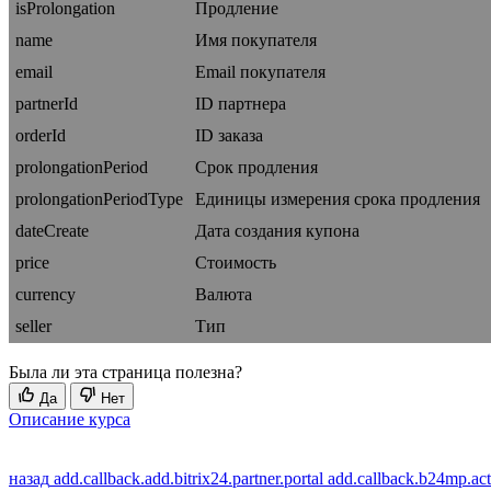
isProlongation
Продление
name
Имя покупателя
email
Email покупателя
partnerId
ID партнера
orderId
ID заказа
prolongationPeriod
Срок продления
prolongationPeriodType
Единицы измерения срока продления
dateCreate
Дата создания купона
price
Стоимость
currency
Валюта
seller
Тип
Была ли эта страница полезна?
Да
Нет
Описание курса
назад
add.callback.add.bitrix24.partner.portal
add.callback.b24mp.act