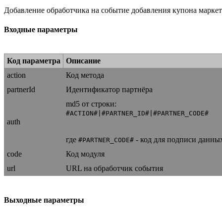
Добавление обработчика на событие добавления купона маркет
Входные параметры
Код параметра
Описание
action
Код метода
partnerId
Идентификатор партнёра
md5 от строки:
#ACTION#|#PARTNER_ID#|#PARTNER_CODE#
auth
где
- код для подписи данных
#PARTNER_CODE#
code
Код модуля
url
URL на обработчик события
Выходные параметры