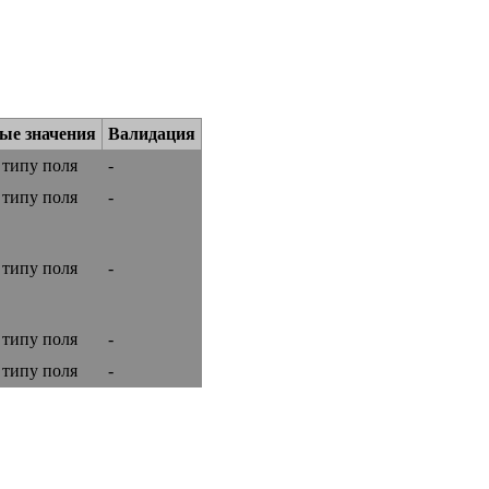
ые значения
Валидация
 типу поля
-
 типу поля
-
 типу поля
-
 типу поля
-
 типу поля
-