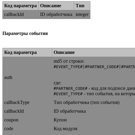
Код параметра
Описание
Тип
callbackId
ID обработчика
integer
Параметры события
Код параметра
Описание
md5 от строки:
#EVENT_TYPE#|#PARTNER_CODE#|#PART
auth
где:
- код для подписи дан
#PARTNER_CODE#
- тип события, на котор
#EVENT_TYPE#
callbackType
Тип обработчика (тип события)
callbackId
ID обработчика
coupon
Купон
code
Код модуля