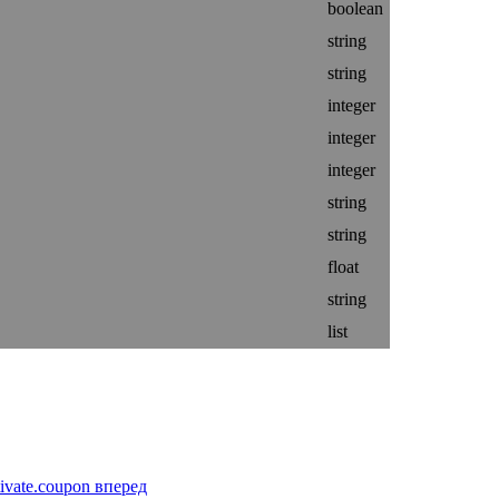
boolean
string
string
integer
integer
integer
string
string
float
string
list
ivate.coupon
вперед