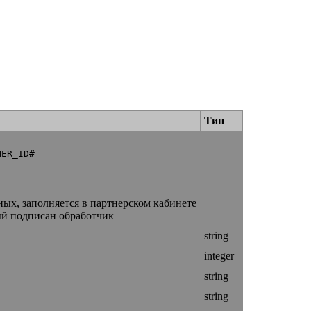
Тип
NER_ID#
ных, заполняется в партнерском кабинете
ый подписан обработчик
string
integer
string
string