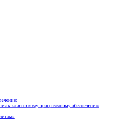
спечению
ания к клиентскому программному обеспечению
сайтом»