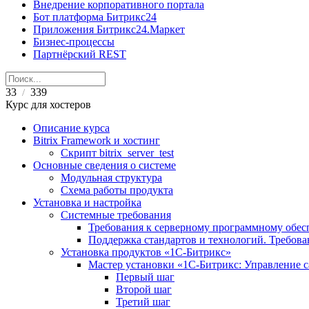
Внедрение корпоративного портала
Бот платформа Битрикс24
Приложения Битрикс24.Маркет
Бизнес-процессы
Партнёрский REST
33
339
/
Курс для хостеров
Описание курса
Bitrix Framework и хостинг
Скрипт bitrix_server_test
Основные сведения о системе
Модульная структура
Схема работы продукта
Установка и настройка
Системные требования
Требования к серверному программному обе
Поддержка стандартов и технологий. Требов
Установка продуктов «1С-Битрикс»
Мастер установки «1C-Битрикс: Управление 
Первый шаг
Второй шаг
Третий шаг