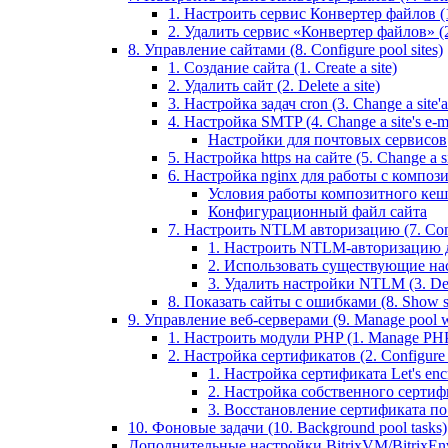
1. Настроить сервис Конвертер файлов (1.
2. Удалить сервис «Конвертер файлов» (2
8. Управление сайтами (8. Configure pool sites)
1. Создание сайта (1. Create a site)
2. Удалить сайт (2. Delete a site)
3. Настройка задач cron (3. Change a site'a 
4. Настройка SMTP (4. Change a site's e-ma
Настройки для почтовых сервисов
5. Настройка https на сайте (5. Change a sit
6. Настройка nginx для работы с композит
Условия работы композитного кеш
Конфигурационный файл сайта
7. Настроить NTLM авторизацию (7. Conf
1. Настроить NTLM-авторизацию для 
2. Использовать существующие настр
3. Удалить настройки NTLM (3. Del
8. Показать сайты с ошибками (8. Show sit
9. Управление веб-серверами (9. Manage pool w
1. Настроить модули PHP (1. Manage PHP
2. Настройка сертификатов (2. Configure ce
1. Настройка сертификата Let's encryp
2. Настройка собственного сертифик
3. Восстановление сертификата по ум
10. Фоновые задачи (10. Background pool tasks)
Дополнительные настройки BitrixVM/BitrixEn