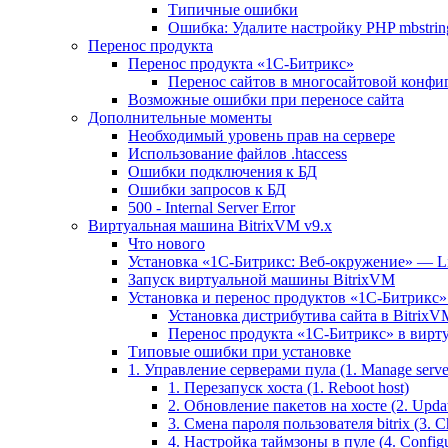
Типичные ошибки
Ошибка: Удалите настройку PHP mbstring
Перенос продукта
Перенос продукта «1C-Битрикс»
Перенос сайтов в многосайтовой конфи
Возможные ошибки при переносе сайта
Дополнительные моменты
Необходимый уровень прав на сервере
Использование файлов .htaccess
Ошибки подключения к БД
Ошибки запросов к БД
500 - Internal Server Error
Виртуальная машина BitrixVM v9.x
Что нового
Установка «1С-Битрикс: Веб-окружение» — Lin
Запуск виртуальной машины BitrixVM
Установка и перенос продуктов «1С-Битрикс» 
Установка дистрибутива сайта в BitrixV
Перенос продукта «1C-Битрикс» в вирту
Типовые ошибки при установке
1. Управление серверами пула (1. Manage servers
1. Перезапуск хоста (1. Reboot host)
2. Обновление пакетов на хосте (2. Updat
3. Смена пароля пользователя bitrix (3. Ch
4. Настройка таймзоны в пуле (4. Configu