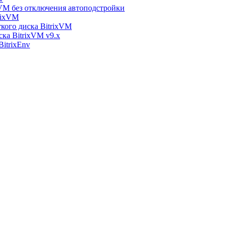
xVM без отключения автоподстройки
rixVM
кого диска BitrixVM
ска BitrixVM v9.x
itrixEnv