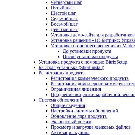
Четвёртый шаг
Пятый шаг
Шестой шаг
Седьмой шаг
Восьмой шаг
Девятый шаг
Установка демо-сайта для разработчиков
Установка решения «1C-Битрикс: Управл
Установка стороннего решения из Market
До установки продукта
После установки продукта
Установка продукта с помощью BitrixSetup
Быстрая установка (Short install)
Регистрация продукта
Регистрация коммерческого продукта
Регистрация демо-версии коммерчески
Ограниченная лицензия
Продление лицензии коробочной верси
Система обновлений
Общие сведения
Настройки системы обновлений
Обновление ядра продукта
Экспертный режим
Просмотр и загрузка языковых файлов
Активация купона