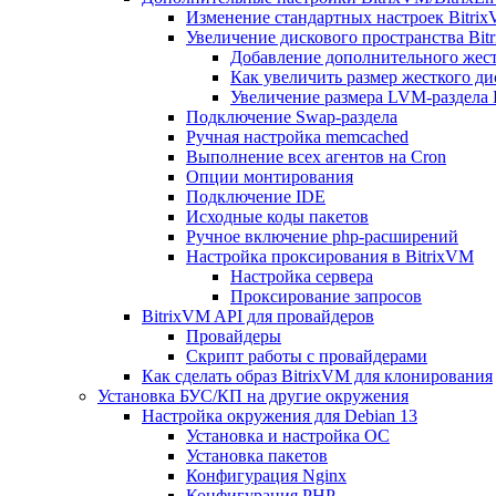
Изменение стандартных настроек Bitri
Увеличение дискового пространства Bit
Добавление дополнительного жест
Как увеличить размер жесткого ди
Увеличение размера LVM-раздела B
Подключение Swap-раздела
Ручная настройка memcached
Выполнение всех агентов на Cron
Опции монтирования
Подключение IDE
Исходные коды пакетов
Ручное включение php-расширений
Настройка проксирования в BitrixVM
Настройка сервера
Проксирование запросов
BitrixVM API для провайдеров
Провайдеры
Скрипт работы с провайдерами
Как сделать образ BitrixVM для клонирования
Установка БУС/КП на другие окружения
Настройка окружения для Debian 13
Установка и настройка ОС
Установка пакетов
Конфигурация Nginx
Конфигурация PHP