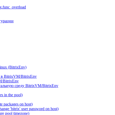
.func_overload
гурации
ux (BitrixEnv)
в BitrixVM/BitrixEnv
M/BitrixEnv
альную среду BitrixVM/BitrixEnv
 in the pool)
e packages on host)
ange 'bitrix' user password on host)
re pool timezone)