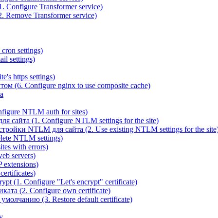
 Configure Transformer service)
. Remove Transformer service)
cron settings)
il settings)
e's https settings)
ом (6. Configure nginx to use composite cache)
а
igure NTLM auth for sites)
сайта (1. Configure NTLM settings for the site)
ойки NTLM для сайта (2. Use existing NTLM settings for the site
ete NTLM settings)
es with errors)
eb servers)
 extensions)
rtificates)
t (1. Configure "Let's encrypt" certificate)
ата (2. Configure own certificate)
олчанию (3. Restore default certificate)
v