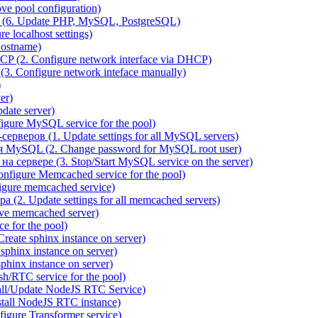
e pool configuration)
(6. Update PHP, MySQL, PostgreSQL)
 localhost settings)
hostname)
P (2. Configure network interface via DHCP)
3. Configure network inteface manually)
)
er)
ate server)
ure MySQL service for the pool)
веров (1. Update settings for all MySQL servers)
я MySQL (2. Change password for MySQL root user)
сервере (3. Stop/Start MySQL service on the server)
igure Memcached service for the pool)
gure memcached service)
(2. Update settings for all memcached servers)
ve memcached server)
e for the pool)
reate sphinx instance on server)
phinx instance on server)
hinx instance on server)
/RTC service for the pool)
all/Update NodeJS RTC Service)
tall NodeJS RTC instance)
gure Transformer service)