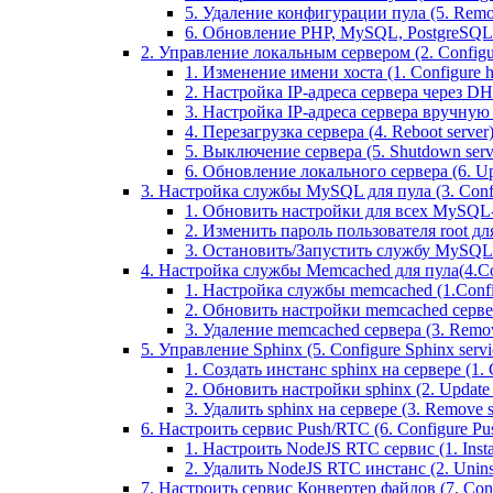
5. Удаление конфигурации пула (5. Remov
6. Обновление PHP, MySQL, PostgreSQL 
2. Управление локальным сервером (2. Configure
1. Изменение имени хоста (1. Configure 
2. Настройка IP-адреса сервера через DHC
3. Настройка IP-адреса сервера вручную (
4. Перезагрузка сервера (4. Reboot server
5. Выключение сервера (5. Shutdown serv
6. Обновление локального сервера (6. Upd
3. Настройка службы MySQL для пула (3. Config
1. Обновить настройки для всех MySQL-сер
2. Изменить пароль пользователя root дл
3. Остановить/Запустить службу MySQL на 
4. Настройка службы Memcached для пула(4.Conf
1. Настройка службы memcached (1.Confi
2. Обновить настройки memcached сервера 
3. Удаление memcached сервера (3. Remo
5. Управление Sphinx (5. Configure Sphinx servic
1. Создать инстанс sphinx на сервере (1. C
2. Обновить настройки sphinx (2. Update s
3. Удалить sphinx на сервере (3. Remove sp
6. Настроить сервис Push/RTC (6. Configure Push
1. Настроить NodeJS RTC сервис (1. Inst
2. Удалить NodeJS RTC инстанс (2. Unins
7. Настроить сервис Конвертер файлов (7. Confi