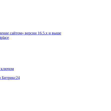
ение сайтом» версии 16.5.х и выше
place
м ключом
и Битрикс24