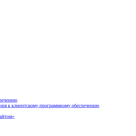
спечению
ания к клиентскому программному обеспечению
сайтом»