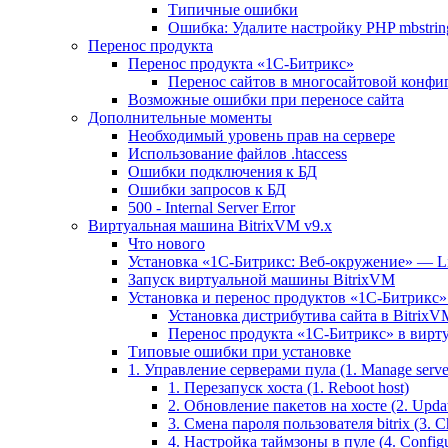
Типичные ошибки
Ошибка: Удалите настройку PHP mbstring
Перенос продукта
Перенос продукта «1C-Битрикс»
Перенос сайтов в многосайтовой конфи
Возможные ошибки при переносе сайта
Дополнительные моменты
Необходимый уровень прав на сервере
Использование файлов .htaccess
Ошибки подключения к БД
Ошибки запросов к БД
500 - Internal Server Error
Виртуальная машина BitrixVM v9.x
Что нового
Установка «1С-Битрикс: Веб-окружение» — Lin
Запуск виртуальной машины BitrixVM
Установка и перенос продуктов «1С-Битрикс» 
Установка дистрибутива сайта в BitrixV
Перенос продукта «1C-Битрикс» в вирту
Типовые ошибки при установке
1. Управление серверами пула (1. Manage servers
1. Перезапуск хоста (1. Reboot host)
2. Обновление пакетов на хосте (2. Updat
3. Смена пароля пользователя bitrix (3. Ch
4. Настройка таймзоны в пуле (4. Configu