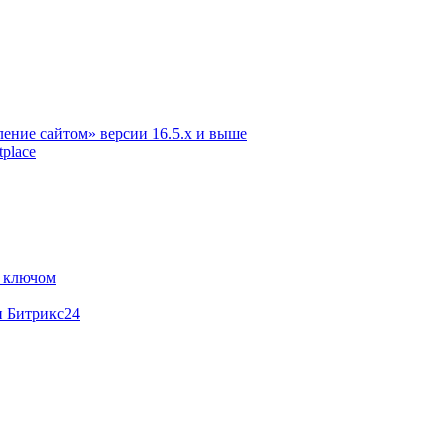
ение сайтом» версии 16.5.х и выше
place
м ключом
и Битрикс24