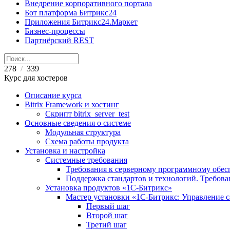
Внедрение корпоративного портала
Бот платформа Битрикс24
Приложения Битрикс24.Маркет
Бизнес-процессы
Партнёрский REST
278
339
/
Курс для хостеров
Описание курса
Bitrix Framework и хостинг
Скрипт bitrix_server_test
Основные сведения о системе
Модульная структура
Схема работы продукта
Установка и настройка
Системные требования
Требования к серверному программному обе
Поддержка стандартов и технологий. Требов
Установка продуктов «1С-Битрикс»
Мастер установки «1C-Битрикс: Управление 
Первый шаг
Второй шаг
Третий шаг