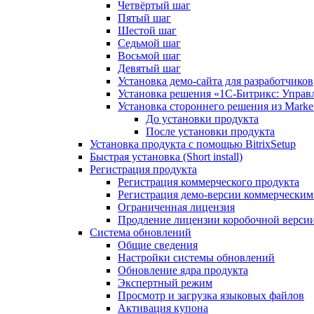
Четвёртый шаг
Пятый шаг
Шестой шаг
Седьмой шаг
Восьмой шаг
Девятый шаг
Установка демо-сайта для разработчиков
Установка решения «1C-Битрикс: Управл
Установка стороннего решения из Market
До установки продукта
После установки продукта
Установка продукта с помощью BitrixSetup
Быстрая установка (Short install)
Регистрация продукта
Регистрация коммерческого продукта
Регистрация демо-версии коммерчески
Ограниченная лицензия
Продление лицензии коробочной верси
Система обновлений
Общие сведения
Настройки системы обновлений
Обновление ядра продукта
Экспертный режим
Просмотр и загрузка языковых файлов
Активация купона