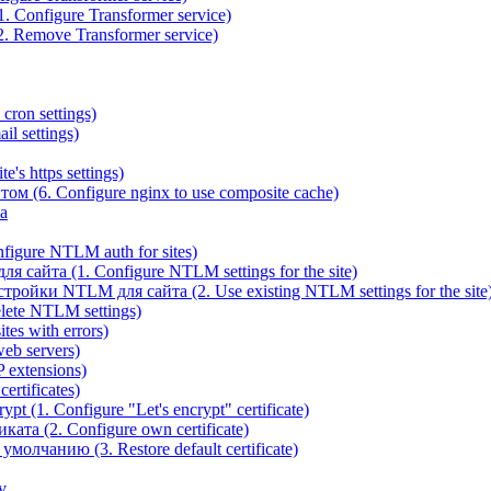
 Configure Transformer service)
. Remove Transformer service)
cron settings)
il settings)
e's https settings)
ом (6. Configure nginx to use composite cache)
а
igure NTLM auth for sites)
сайта (1. Configure NTLM settings for the site)
ойки NTLM для сайта (2. Use existing NTLM settings for the site
ete NTLM settings)
es with errors)
eb servers)
 extensions)
rtificates)
t (1. Configure "Let's encrypt" certificate)
ата (2. Configure own certificate)
олчанию (3. Restore default certificate)
v