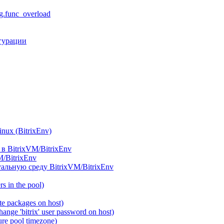
.func_overload
гурации
ux (BitrixEnv)
в BitrixVM/BitrixEnv
M/BitrixEnv
альную среду BitrixVM/BitrixEnv
 in the pool)
e packages on host)
ange 'bitrix' user password on host)
re pool timezone)