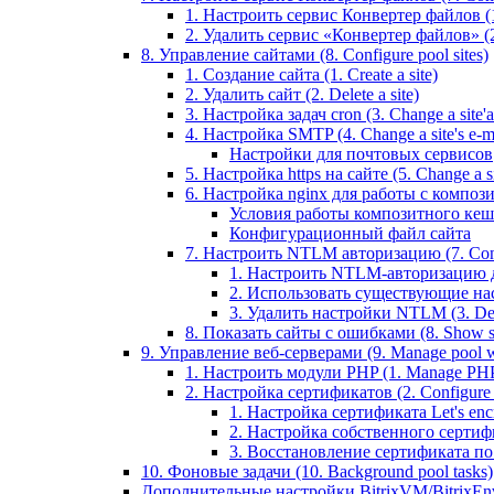
1. Настроить сервис Конвертер файлов (1.
2. Удалить сервис «Конвертер файлов» (2
8. Управление сайтами (8. Configure pool sites)
1. Создание сайта (1. Create a site)
2. Удалить сайт (2. Delete a site)
3. Настройка задач cron (3. Change a site'a 
4. Настройка SMTP (4. Change a site's e-ma
Настройки для почтовых сервисов
5. Настройка https на сайте (5. Change a sit
6. Настройка nginx для работы с композит
Условия работы композитного кеш
Конфигурационный файл сайта
7. Настроить NTLM авторизацию (7. Conf
1. Настроить NTLM-авторизацию для 
2. Использовать существующие настр
3. Удалить настройки NTLM (3. Del
8. Показать сайты с ошибками (8. Show sit
9. Управление веб-серверами (9. Manage pool w
1. Настроить модули PHP (1. Manage PHP
2. Настройка сертификатов (2. Configure ce
1. Настройка сертификата Let's encryp
2. Настройка собственного сертифик
3. Восстановление сертификата по ум
10. Фоновые задачи (10. Background pool tasks)
Дополнительные настройки BitrixVM/BitrixEn