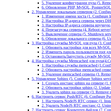
5. Удаление конфигурации пула (5. Remov
6. Обновление PHP, MySQL, PostgreSQL 
2. Управление локальным сервером (2. Configure
1. Изменение имени хоста (1. Configure 
2. Настройка IP-адреса сервера через DHC
3. Настройка IP-адреса сервера вручную (
4. Перезагрузка сервера (4. Reboot server
5. Выключение сервера (5. Shutdown serv
6. Обновление локального сервера (6. Upd
3. Настройка службы MySQL для пула (3. Config
1. Обновить настройки для всех MySQL-сер
2. Изменить пароль пользователя root дл
3. Остановить/Запустить службу MySQL на 
4. Настройка службы Memcached для пула(4.Conf
1. Настройка службы memcached (1.Confi
2. Обновить настройки memcached сервера 
3. Удаление memcached сервера (3. Remo
5. Управление Sphinx (5. Configure Sphinx servic
1. Создать инстанс sphinx на сервере (1. C
2. Обновить настройки sphinx (2. Update s
3. Удалить sphinx на сервере (3. Remove sp
6. Настроить сервис Push/RTC (6. Configure Push
1. Настроить NodeJS RTC сервис (1. Inst
2. Удалить NodeJS RTC инстанс (2. Unins
7. Настроить сервис Конвертер файлов (7. Confi