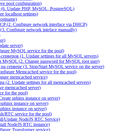
e pool configuration)
(6. Update PHP, MySQL, PostgreSQL)
 localhost settings)
hostname)
P (2. Configure network interface via DHCP)
3. Configure network inteface manually)
)
er)
ate server)
ure MySQL service for the pool)
веров (1. Update settings for all MySQL servers)
я MySQL (2. Change password for MySQL root user)
сервере (3. Stop/Start MySQL service on the server)
igure Memcached service for the pool)
gure memcached service)
(2. Update settings for all memcached servers)
ve memcached server)
e for the pool)
reate sphinx instance on server)
phinx instance on server)
hinx instance on server)
/RTC service for the pool)
all/Update NodeJS RTC Service)
tall NodeJS RTC instance)
gure Transformer service)