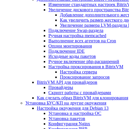
Изменение стандартных настроек Bitri
Увеличение дискового пространства Bit
Добавление дополнительного жест
Как увеличить размер жесткого ди
Увеличение размера LVM-раздела B
Подключение Swap-раздела
Ручная настройка memcached
Выполнение всех агентов на Cron
Опции монтирования
Подключение IDE
Исходные коды пакетов
Ручное включение php-расширений
Настройка проксирования в BitrixVM
Настройка сервера
Проксирование запросов
BitrixVM API для провайдеров
Провайдеры
Скрипт работы с провайдерами
Как сделать образ BitrixVM для клонирования
Установка БУС/КП на другие окружения
Настройка окружения для Debian 13
Установка и настройка ОС
Установка пакетов
Конфигурация Nginx
Конфигурация PHP