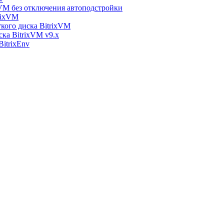
xVM без отключения автоподстройки
rixVM
кого диска BitrixVM
ска BitrixVM v9.x
itrixEnv