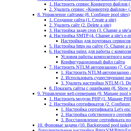
1. Настроить сервис Конвертер файлов (1.
2. Удалить сервис «Конвертер файлов» (2
8. Управление сайтами (8. Configure pool sites)
1. Создание сайта (1. Create a site)
2. Удалить сайт (2. Delete a site)
3. Настройка задач cron (3. Change a site'a 
4. Настройка SMTP (4. Change a site's e-ma
Настройки для почтовых сервисов
5. Настройка https на сайте (5. Change a sit
6. Настройка nginx для работы с композит
Условия работы композитного кеш
Конфигурационный файл сайта
7. Настроить NTLM авторизацию (7. Conf
1. Настроить NTLM-авторизацию для 
2. Использовать существующие настр
3. Удалить настройки NTLM (3. Del
8. Показать сайты с ошибками (8. Show sit
9. Управление веб-серверами (9. Manage pool w
1. Настроить модули PHP (1. Manage PHP
2. Настройка сертификатов (2. Configure ce
1. Настройка сертификата Let's encryp
2. Настройка собственного сертифик
3. Восстановление сертификата по ум
10. Фоновые задачи (10. Background pool tasks)
Дополнительные настройки BitrixVM/BitrixEn