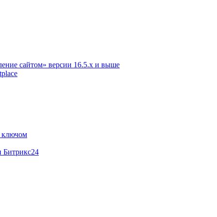
ение сайтом» версии 16.5.х и выше
place
м ключом
и Битрикс24