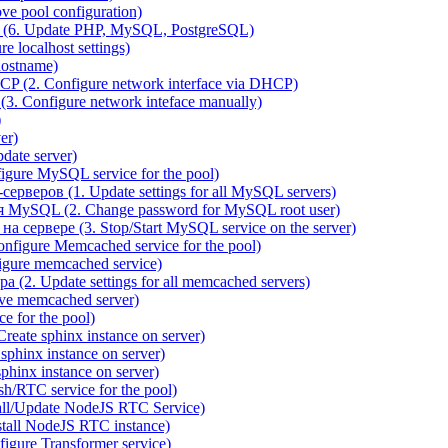
e pool configuration)
(6. Update PHP, MySQL, PostgreSQL)
 localhost settings)
hostname)
P (2. Configure network interface via DHCP)
3. Configure network inteface manually)
)
er)
ate server)
ure MySQL service for the pool)
веров (1. Update settings for all MySQL servers)
я MySQL (2. Change password for MySQL root user)
сервере (3. Stop/Start MySQL service on the server)
igure Memcached service for the pool)
gure memcached service)
(2. Update settings for all memcached servers)
ve memcached server)
e for the pool)
reate sphinx instance on server)
phinx instance on server)
hinx instance on server)
/RTC service for the pool)
all/Update NodeJS RTC Service)
tall NodeJS RTC instance)
gure Transformer service)