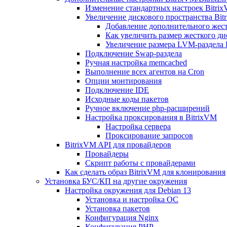
Изменение стандартных настроек Bitri
Увеличение дискового пространства Bit
Добавление дополнительного жест
Как увеличить размер жесткого ди
Увеличение размера LVM-раздела B
Подключение Swap-раздела
Ручная настройка memcached
Выполнение всех агентов на Cron
Опции монтирования
Подключение IDE
Исходные коды пакетов
Ручное включение php-расширений
Настройка проксирования в BitrixVM
Настройка сервера
Проксирование запросов
BitrixVM API для провайдеров
Провайдеры
Скрипт работы с провайдерами
Как сделать образ BitrixVM для клонирования
Установка БУС/КП на другие окружения
Настройка окружения для Debian 13
Установка и настройка ОС
Установка пакетов
Конфигурация Nginx
Конфигурация PHP