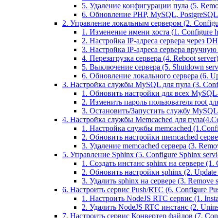
5. Удаление конфигурации пула (5. Remov
6. Обновление PHP, MySQL, PostgreSQL 
2. Управление локальным сервером (2. Configure
1. Изменение имени хоста (1. Configure 
2. Настройка IP-адреса сервера через DHC
3. Настройка IP-адреса сервера вручную (
4. Перезагрузка сервера (4. Reboot server
5. Выключение сервера (5. Shutdown serv
6. Обновление локального сервера (6. Upd
3. Настройка службы MySQL для пула (3. Config
1. Обновить настройки для всех MySQL-сер
2. Изменить пароль пользователя root дл
3. Остановить/Запустить службу MySQL на 
4. Настройка службы Memcached для пула(4.Conf
1. Настройка службы memcached (1.Confi
2. Обновить настройки memcached сервера 
3. Удаление memcached сервера (3. Remo
5. Управление Sphinx (5. Configure Sphinx servic
1. Создать инстанс sphinx на сервере (1. C
2. Обновить настройки sphinx (2. Update s
3. Удалить sphinx на сервере (3. Remove sp
6. Настроить сервис Push/RTC (6. Configure Push
1. Настроить NodeJS RTC сервис (1. Inst
2. Удалить NodeJS RTC инстанс (2. Unins
7. Настроить сервис Конвертер файлов (7. Confi