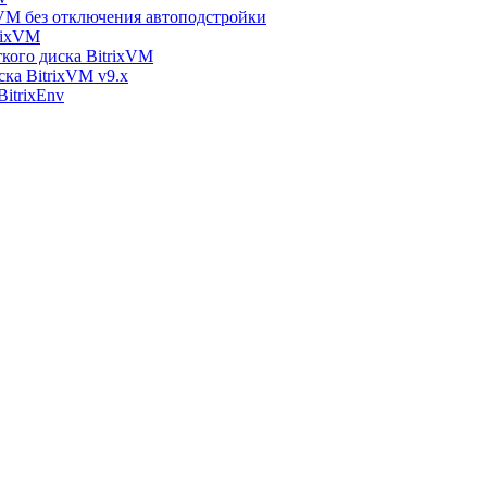
xVM без отключения автоподстройки
rixVM
кого диска BitrixVM
ска BitrixVM v9.x
itrixEnv