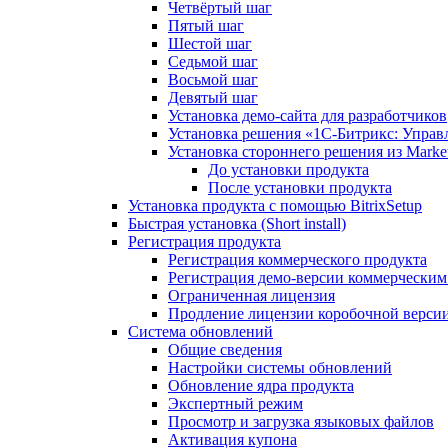
Четвёртый шаг
Пятый шаг
Шестой шаг
Седьмой шаг
Восьмой шаг
Девятый шаг
Установка демо-сайта для разработчиков
Установка решения «1C-Битрикс: Управл
Установка стороннего решения из Market
До установки продукта
После установки продукта
Установка продукта с помощью BitrixSetup
Быстрая установка (Short install)
Регистрация продукта
Регистрация коммерческого продукта
Регистрация демо-версии коммерчески
Ограниченная лицензия
Продление лицензии коробочной верси
Система обновлений
Общие сведения
Настройки системы обновлений
Обновление ядра продукта
Экспертный режим
Просмотр и загрузка языковых файлов
Активация купона