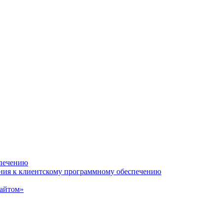
спечению
ания к клиентскому программному обеспечению
сайтом»