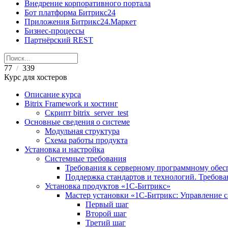
Внедрение корпоративного портала
Бот платформа Битрикс24
Приложения Битрикс24.Маркет
Бизнес-процессы
Партнёрский REST
77
339
/
Курс для хостеров
Описание курса
Bitrix Framework и хостинг
Скрипт bitrix_server_test
Основные сведения о системе
Модульная структура
Схема работы продукта
Установка и настройка
Системные требования
Требования к серверному программному обе
Поддержка стандартов и технологий. Требов
Установка продуктов «1С-Битрикс»
Мастер установки «1C-Битрикс: Управление 
Первый шаг
Второй шаг
Третий шаг