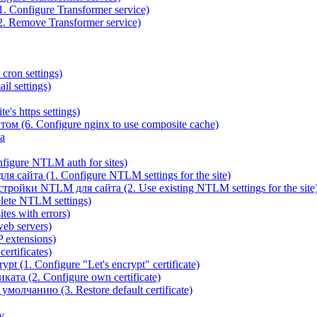
 Configure Transformer service)
. Remove Transformer service)
cron settings)
il settings)
e's https settings)
ом (6. Configure nginx to use composite cache)
а
igure NTLM auth for sites)
сайта (1. Configure NTLM settings for the site)
ойки NTLM для сайта (2. Use existing NTLM settings for the site
ete NTLM settings)
es with errors)
eb servers)
 extensions)
rtificates)
t (1. Configure "Let's encrypt" certificate)
ата (2. Configure own certificate)
олчанию (3. Restore default certificate)
v