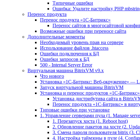
Типичные ошибки
Ошибка: Удалите настройку PHP mbstring
Перенос продукта
Перенос продукта «1C-Битрикс»
Перенос сайтов в многосайтовой конфи
Возможные ошибки при переносе сайта
Дополнительные моменты
Необходимый уровень прав на сервере
Использование файлов .htaccess
Ошибки подключения к БД
Ошибки запросов к БД
500 - Internal Server Error
Виртуальная машина BitrixVM v9.x
Что нового
Установка «1С-Битрикс: Веб-окружение» — Lin
Запуск виртуальной машины BitrixVM
Установка и перенос продуктов «1С-Битрикс» 
Установка дистрибутива сайта в BitrixV
Перенос продукта «1C-Битрикс» в вирту
Типовые ошибки при установке
1. Управление серверами пула (1. Manage servers
1. Перезапуск хоста (1. Reboot host)
2. Обновление пакетов на хосте (2. Updat
3. Смена пароля пользователя bitrix (3. Ch
4. Настройка таймзоны в пуле (4. Configu