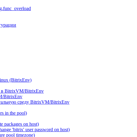
.func_overload
гурации
ux (BitrixEnv)
в BitrixVM/BitrixEnv
M/BitrixEnv
альную среду BitrixVM/BitrixEnv
 in the pool)
e packages on host)
ange 'bitrix' user password on host)
re pool timezone)