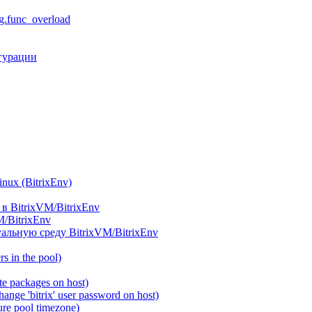
.func_overload
гурации
ux (BitrixEnv)
в BitrixVM/BitrixEnv
M/BitrixEnv
альную среду BitrixVM/BitrixEnv
 in the pool)
e packages on host)
ange 'bitrix' user password on host)
re pool timezone)