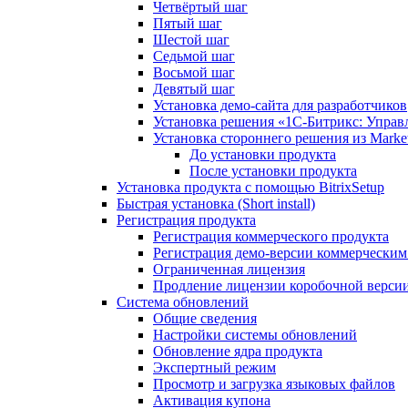
Четвёртый шаг
Пятый шаг
Шестой шаг
Седьмой шаг
Восьмой шаг
Девятый шаг
Установка демо-сайта для разработчиков
Установка решения «1C-Битрикс: Управл
Установка стороннего решения из Market
До установки продукта
После установки продукта
Установка продукта с помощью BitrixSetup
Быстрая установка (Short install)
Регистрация продукта
Регистрация коммерческого продукта
Регистрация демо-версии коммерчески
Ограниченная лицензия
Продление лицензии коробочной верси
Система обновлений
Общие сведения
Настройки системы обновлений
Обновление ядра продукта
Экспертный режим
Просмотр и загрузка языковых файлов
Активация купона