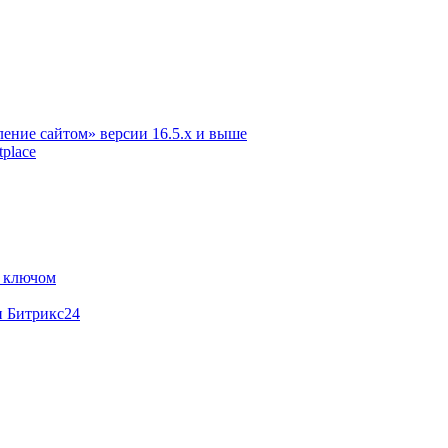
ение сайтом» версии 16.5.х и выше
place
м ключом
и Битрикс24