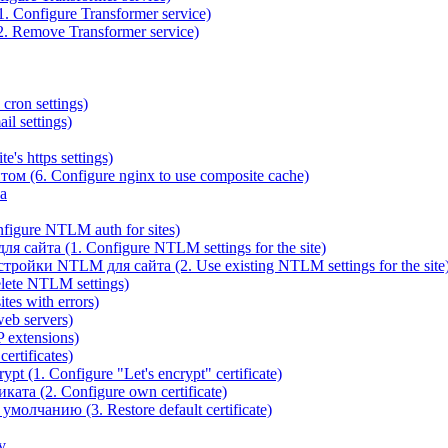
 Configure Transformer service)
. Remove Transformer service)
cron settings)
il settings)
e's https settings)
ом (6. Configure nginx to use composite cache)
а
igure NTLM auth for sites)
сайта (1. Configure NTLM settings for the site)
ойки NTLM для сайта (2. Use existing NTLM settings for the site
ete NTLM settings)
es with errors)
eb servers)
 extensions)
rtificates)
t (1. Configure "Let's encrypt" certificate)
ата (2. Configure own certificate)
олчанию (3. Restore default certificate)
v