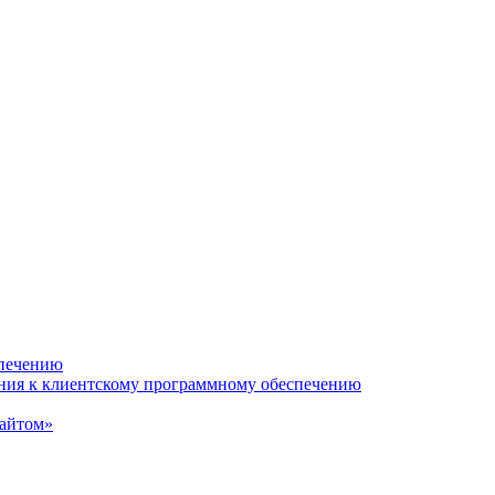
спечению
ания к клиентскому программному обеспечению
сайтом»