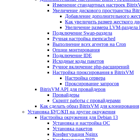
Изменение стандартных настроек Bitri
Увеличение дискового пространства Bit
Добавление дополнительного жест
Как увеличить размер жесткого ди
Увеличение размера LVM-раздела B
Подключение Swap-раздела
Ручная настройка memcached
Выполнение всех агентов на Cron
Опции монтирования
Подключение IDE
Исходные коды пакетов
Ручное включение php-расширений
Настройка проксирования в BitrixVM
Настройка сервера
Проксирование запросов
BitrixVM API для провайдеров
Провайдеры
Скрипт работы с провайдерами
Как сделать образ BitrixVM для клонирования
Установка БУС/КП на другие окружения
Настройка окружения для Debian 13
Установка и настройка ОС
Установка пакетов
Конфигурация Nginx
Конфигурация PHP