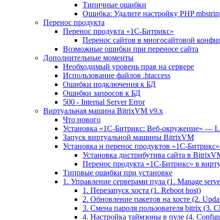
Типичные ошибки
Ошибка: Удалите настройку PHP mbstring
Перенос продукта
Перенос продукта «1C-Битрикс»
Перенос сайтов в многосайтовой конфи
Возможные ошибки при переносе сайта
Дополнительные моменты
Необходимый уровень прав на сервере
Использование файлов .htaccess
Ошибки подключения к БД
Ошибки запросов к БД
500 - Internal Server Error
Виртуальная машина BitrixVM v9.x
Что нового
Установка «1С-Битрикс: Веб-окружение» — Lin
Запуск виртуальной машины BitrixVM
Установка и перенос продуктов «1С-Битрикс» 
Установка дистрибутива сайта в BitrixV
Перенос продукта «1C-Битрикс» в вирту
Типовые ошибки при установке
1. Управление серверами пула (1. Manage servers
1. Перезапуск хоста (1. Reboot host)
2. Обновление пакетов на хосте (2. Updat
3. Смена пароля пользователя bitrix (3. Ch
4. Настройка таймзоны в пуле (4. Configu