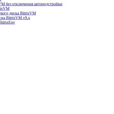
xVM без отключения автоподстройки
rixVM
кого диска BitrixVM
ска BitrixVM v9.x
itrixEnv