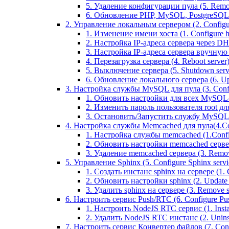
5. Удаление конфигурации пула (5. Remov
6. Обновление PHP, MySQL, PostgreSQL 
2. Управление локальным сервером (2. Configure
1. Изменение имени хоста (1. Configure 
2. Настройка IP-адреса сервера через DHC
3. Настройка IP-адреса сервера вручную (
4. Перезагрузка сервера (4. Reboot server
5. Выключение сервера (5. Shutdown serv
6. Обновление локального сервера (6. Upd
3. Настройка службы MySQL для пула (3. Config
1. Обновить настройки для всех MySQL-сер
2. Изменить пароль пользователя root дл
3. Остановить/Запустить службу MySQL на 
4. Настройка службы Memcached для пула(4.Conf
1. Настройка службы memcached (1.Confi
2. Обновить настройки memcached сервера 
3. Удаление memcached сервера (3. Remo
5. Управление Sphinx (5. Configure Sphinx servic
1. Создать инстанс sphinx на сервере (1. C
2. Обновить настройки sphinx (2. Update s
3. Удалить sphinx на сервере (3. Remove sp
6. Настроить сервис Push/RTC (6. Configure Push
1. Настроить NodeJS RTC сервис (1. Inst
2. Удалить NodeJS RTC инстанс (2. Unins
7. Настроить сервис Конвертер файлов (7. Confi