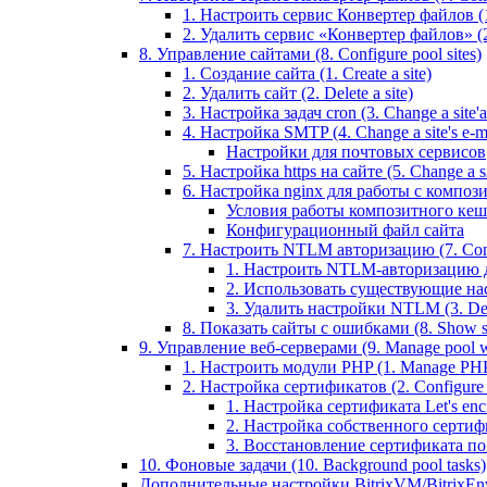
1. Настроить сервис Конвертер файлов (1.
2. Удалить сервис «Конвертер файлов» (2
8. Управление сайтами (8. Configure pool sites)
1. Создание сайта (1. Create a site)
2. Удалить сайт (2. Delete a site)
3. Настройка задач cron (3. Change a site'a 
4. Настройка SMTP (4. Change a site's e-ma
Настройки для почтовых сервисов
5. Настройка https на сайте (5. Change a sit
6. Настройка nginx для работы с композит
Условия работы композитного кеш
Конфигурационный файл сайта
7. Настроить NTLM авторизацию (7. Conf
1. Настроить NTLM-авторизацию для 
2. Использовать существующие настр
3. Удалить настройки NTLM (3. Del
8. Показать сайты с ошибками (8. Show sit
9. Управление веб-серверами (9. Manage pool w
1. Настроить модули PHP (1. Manage PHP
2. Настройка сертификатов (2. Configure ce
1. Настройка сертификата Let's encryp
2. Настройка собственного сертифик
3. Восстановление сертификата по ум
10. Фоновые задачи (10. Background pool tasks)
Дополнительные настройки BitrixVM/BitrixEn