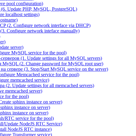
e pool configuration)
(6. Update PHP, MySQL, PostgreSQL)
 localhost settings)
hostname)
P (2. Configure network interface via DHCP)
3. Configure network inteface manually)
)
er)
ate server)
ure MySQL service for the pool)
веров (1. Update settings for all MySQL servers)
я MySQL (2. Change password for MySQL root user)
сервере (3. Stop/Start MySQL service on the server)
igure Memcached service for the pool)
gure memcached service)
(2. Update settings for all memcached servers)
ve memcached server)
e for the pool)
reate sphinx instance on server)
phinx instance on server)
hinx instance on server)
/RTC service for the pool)
all/Update NodeJS RTC Service)
tall NodeJS RTC instance)
gure Transformer service)