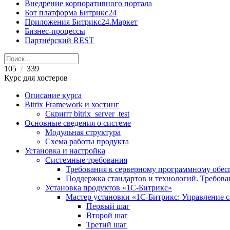
Внедрение корпоративного портала
Бот платформа Битрикс24
Приложения Битрикс24.Маркет
Бизнес-процессы
Партнёрский REST
105
339
/
Курс для хостеров
Описание курса
Bitrix Framework и хостинг
Скрипт bitrix_server_test
Основные сведения о системе
Модульная структура
Схема работы продукта
Установка и настройка
Системные требования
Требования к серверному программному обе
Поддержка стандартов и технологий. Требов
Установка продуктов «1С-Битрикс»
Мастер установки «1C-Битрикс: Управление 
Первый шаг
Второй шаг
Третий шаг