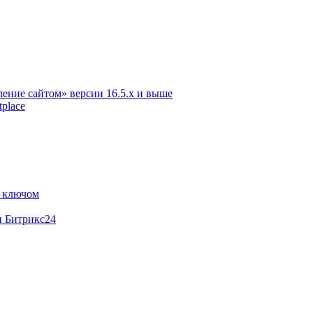
ение сайтом» версии 16.5.х и выше
place
м ключом
и Битрикс24