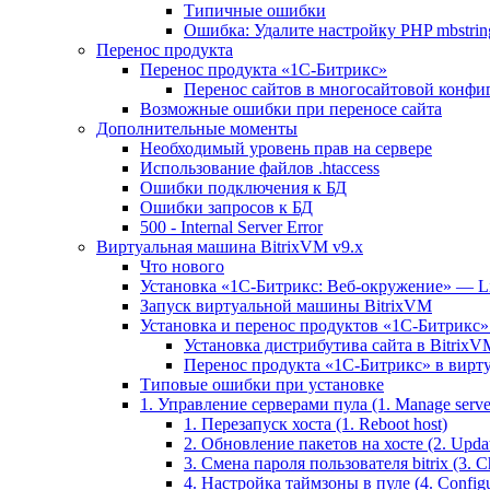
Типичные ошибки
Ошибка: Удалите настройку PHP mbstring
Перенос продукта
Перенос продукта «1C-Битрикс»
Перенос сайтов в многосайтовой конфи
Возможные ошибки при переносе сайта
Дополнительные моменты
Необходимый уровень прав на сервере
Использование файлов .htaccess
Ошибки подключения к БД
Ошибки запросов к БД
500 - Internal Server Error
Виртуальная машина BitrixVM v9.x
Что нового
Установка «1С-Битрикс: Веб-окружение» — Lin
Запуск виртуальной машины BitrixVM
Установка и перенос продуктов «1С-Битрикс» 
Установка дистрибутива сайта в BitrixV
Перенос продукта «1C-Битрикс» в вирту
Типовые ошибки при установке
1. Управление серверами пула (1. Manage servers
1. Перезапуск хоста (1. Reboot host)
2. Обновление пакетов на хосте (2. Updat
3. Смена пароля пользователя bitrix (3. Ch
4. Настройка таймзоны в пуле (4. Configu