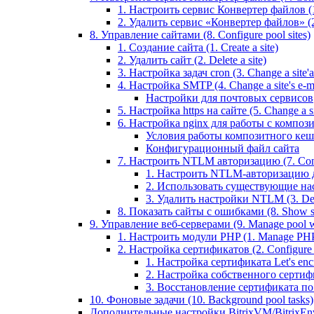
1. Настроить сервис Конвертер файлов (1.
2. Удалить сервис «Конвертер файлов» (2
8. Управление сайтами (8. Configure pool sites)
1. Создание сайта (1. Create a site)
2. Удалить сайт (2. Delete a site)
3. Настройка задач cron (3. Change a site'a 
4. Настройка SMTP (4. Change a site's e-ma
Настройки для почтовых сервисов
5. Настройка https на сайте (5. Change a sit
6. Настройка nginx для работы с композит
Условия работы композитного кеш
Конфигурационный файл сайта
7. Настроить NTLM авторизацию (7. Conf
1. Настроить NTLM-авторизацию для 
2. Использовать существующие настр
3. Удалить настройки NTLM (3. Del
8. Показать сайты с ошибками (8. Show sit
9. Управление веб-серверами (9. Manage pool w
1. Настроить модули PHP (1. Manage PHP
2. Настройка сертификатов (2. Configure ce
1. Настройка сертификата Let's encryp
2. Настройка собственного сертифик
3. Восстановление сертификата по ум
10. Фоновые задачи (10. Background pool tasks)
Дополнительные настройки BitrixVM/BitrixEn