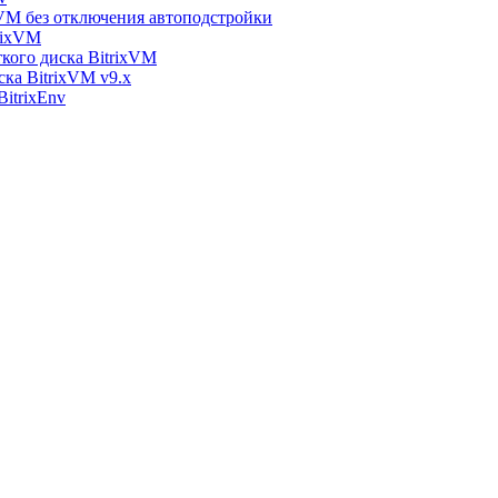
xVM без отключения автоподстройки
rixVM
кого диска BitrixVM
ска BitrixVM v9.x
itrixEnv