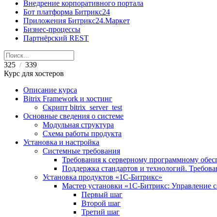
Внедрение корпоративного портала
Бот платформа Битрикс24
Приложения Битрикс24.Маркет
Бизнес-процессы
Партнёрский REST
325
339
/
Курс для хостеров
Описание курса
Bitrix Framework и хостинг
Скрипт bitrix_server_test
Основные сведения о системе
Модульная структура
Схема работы продукта
Установка и настройка
Системные требования
Требования к серверному программному обе
Поддержка стандартов и технологий. Требов
Установка продуктов «1С-Битрикс»
Мастер установки «1C-Битрикс: Управление 
Первый шаг
Второй шаг
Третий шаг