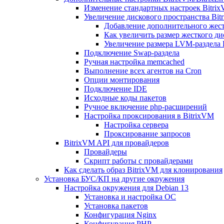
Изменение стандартных настроек Bitri
Увеличение дискового пространства Bit
Добавление дополнительного жест
Как увеличить размер жесткого ди
Увеличение размера LVM-раздела B
Подключение Swap-раздела
Ручная настройка memcached
Выполнение всех агентов на Cron
Опции монтирования
Подключение IDE
Исходные коды пакетов
Ручное включение php-расширений
Настройка проксирования в BitrixVM
Настройка сервера
Проксирование запросов
BitrixVM API для провайдеров
Провайдеры
Скрипт работы с провайдерами
Как сделать образ BitrixVM для клонирования
Установка БУС/КП на другие окружения
Настройка окружения для Debian 13
Установка и настройка ОС
Установка пакетов
Конфигурация Nginx
Конфигурация PHP