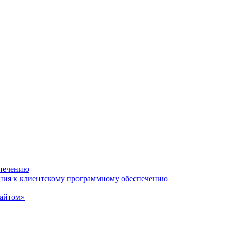
спечению
ания к клиентскому программному обеспечению
сайтом»