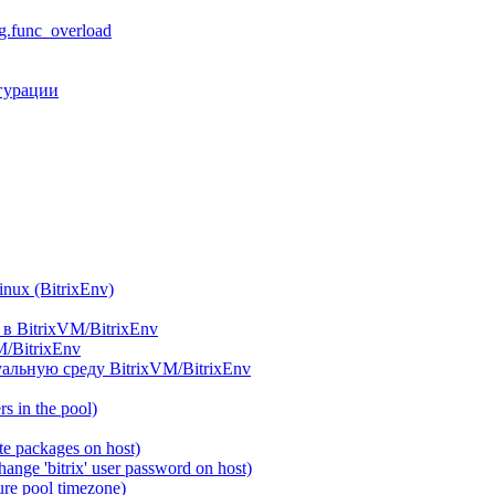
.func_overload
гурации
ux (BitrixEnv)
в BitrixVM/BitrixEnv
M/BitrixEnv
альную среду BitrixVM/BitrixEnv
 in the pool)
e packages on host)
ange 'bitrix' user password on host)
re pool timezone)