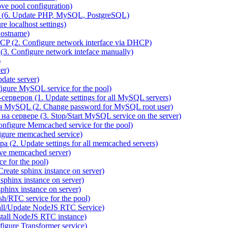
e pool configuration)
(6. Update PHP, MySQL, PostgreSQL)
 localhost settings)
hostname)
P (2. Configure network interface via DHCP)
3. Configure network inteface manually)
)
er)
ate server)
ure MySQL service for the pool)
веров (1. Update settings for all MySQL servers)
я MySQL (2. Change password for MySQL root user)
сервере (3. Stop/Start MySQL service on the server)
igure Memcached service for the pool)
gure memcached service)
(2. Update settings for all memcached servers)
ve memcached server)
e for the pool)
reate sphinx instance on server)
phinx instance on server)
hinx instance on server)
/RTC service for the pool)
all/Update NodeJS RTC Service)
tall NodeJS RTC instance)
gure Transformer service)