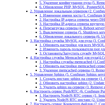
5. Удаление конфигурации пула (5. Remov
6. Обновление PHP, MySQL, PostgreSQL 
2. Управление локальным сервером (2. Configure
1. Изменение имени хоста (1. Configure 
2. Настройка IP-адреса сервера через DHC
3. Настройка IP-адреса сервера вручную (
4. Перезагрузка сервера (4. Reboot server
5. Выключение сервера (5. Shutdown serv
6. Обновление локального сервера (6. Upd
3. Настройка службы MySQL для пула (3. Config
1. Обновить настройки для всех MySQL-сер
2. Изменить пароль пользователя root дл
3. Остановить/Запустить службу MySQL на 
4. Настройка службы Memcached для пула(4.Conf
1. Настройка службы memcached (1.Confi
2. Обновить настройки memcached сервера 
3. Удаление memcached сервера (3. Remo
5. Управление Sphinx (5. Configure Sphinx servic
1. Создать инстанс sphinx на сервере (1. C
2. Обновить настройки sphinx (2. Update s
3. Удалить sphinx на сервере (3. Remove sp
6. Настроить сервис Push/RTC (6. Configure Push
1. Настроить NodeJS RTC сервис (1. Inst
2. Удалить NodeJS RTC инстанс (2. Unins
7. Настроить сервис Конвертер файлов (7. Confi