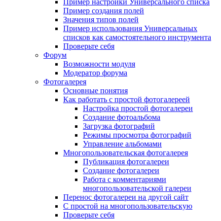
Пример настройки Универсального списка
Пример создания полей
Значения типов полей
Пример использования Универсальных
списков как самостоятельного инструмента
Проверьте себя
Форум
Возможности модуля
Модератор форума
Фотогалерея
Основные понятия
Как работать с простой фотогалереей
Настройка простой фотогалереи
Создание фотоальбома
Загрузка фотографий
Режимы просмотра фотографий
Управление альбомами
Многопользовательская фотогалерея
Публикация фотогалереи
Создание фотогалереи
Работа с комментариями
многопользовательской галереи
Перенос фотогалереи на другой сайт
С простой на многопользовательскую
Проверьте себя