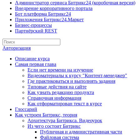
Администратор сервиса Битрикс24 (коробочная версия)
Внедрение корпоративного портала
Бот платформа Битрикс24
Приложения Битрикс24.Маркет
Бизнес-процессы
Партнёрский REST
Авторизация
Описание курса
Самая первая глава
Если нет времени на изучение
Видеоматериалы к курсу "Контент-менеджер"
Где практиковаться и выполнять задания
Типовые действия на сайте
Как узнать редакцию продукта
Справочная информация
Как отформатирован текст в курсе
Глоссарий
Как устроен Битрикс, теория
Архитектура Битрикса. Видеоурок
Из чего состоит Битрикс
Публичная и административная части
Файловая система