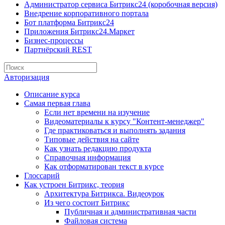
Администратор сервиса Битрикс24 (коробочная версия)
Внедрение корпоративного портала
Бот платформа Битрикс24
Приложения Битрикс24.Маркет
Бизнес-процессы
Партнёрский REST
Авторизация
Описание курса
Самая первая глава
Если нет времени на изучение
Видеоматериалы к курсу "Контент-менеджер"
Где практиковаться и выполнять задания
Типовые действия на сайте
Как узнать редакцию продукта
Справочная информация
Как отформатирован текст в курсе
Глоссарий
Как устроен Битрикс, теория
Архитектура Битрикса. Видеоурок
Из чего состоит Битрикс
Публичная и административная части
Файловая система