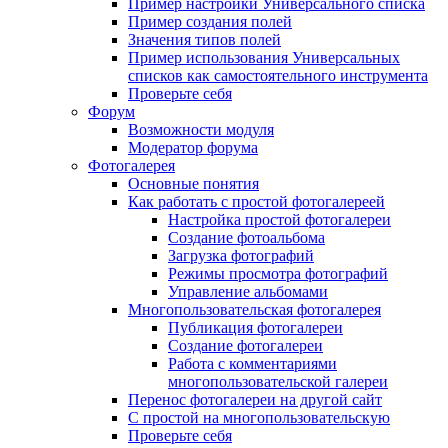
Пример настройки Универсального списка
Пример создания полей
Значения типов полей
Пример использования Универсальных
списков как самостоятельного инструмента
Проверьте себя
Форум
Возможности модуля
Модератор форума
Фотогалерея
Основные понятия
Как работать с простой фотогалереей
Настройка простой фотогалереи
Создание фотоальбома
Загрузка фотографий
Режимы просмотра фотографий
Управление альбомами
Многопользовательская фотогалерея
Публикация фотогалереи
Создание фотогалереи
Работа с комментариями
многопользовательской галереи
Перенос фотогалереи на другой сайт
С простой на многопользовательскую
Проверьте себя