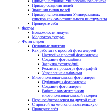
Пример настройки Универсального списка
Пример создания полей
Значения типов полей
Пример использования Универсальных
списков как самостоятельного инструмента
Проверьте себя
Форум
Возможности модуля
Модератор форума
Фотогалерея
Основные понятия
Как работать с простой фотогалереей
Настройка простой фотогалереи
Создание фотоальбома
Загрузка фотографий
Режимы просмотра фотографий
Управление альбомами
Многопользовательская фотогалерея
Публикация фотогалереи
Создание фотогалереи
Работа с комментариями
многопользовательской галереи
Перенос фотогалереи на другой сайт
С простой на многопользовательскую
Проверьте себя