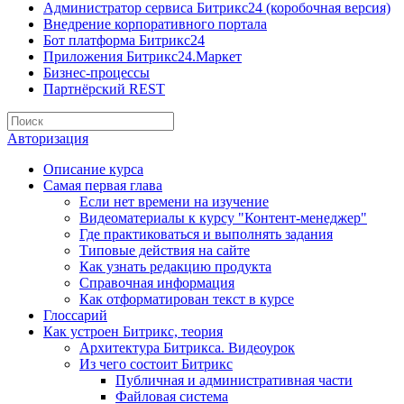
Администратор сервиса Битрикс24 (коробочная версия)
Внедрение корпоративного портала
Бот платформа Битрикс24
Приложения Битрикс24.Маркет
Бизнес-процессы
Партнёрский REST
Авторизация
Описание курса
Самая первая глава
Если нет времени на изучение
Видеоматериалы к курсу "Контент-менеджер"
Где практиковаться и выполнять задания
Типовые действия на сайте
Как узнать редакцию продукта
Справочная информация
Как отформатирован текст в курсе
Глоссарий
Как устроен Битрикс, теория
Архитектура Битрикса. Видеоурок
Из чего состоит Битрикс
Публичная и административная части
Файловая система