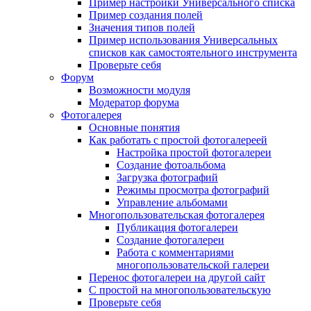
Пример настройки Универсального списка
Пример создания полей
Значения типов полей
Пример использования Универсальных
списков как самостоятельного инструмента
Проверьте себя
Форум
Возможности модуля
Модератор форума
Фотогалерея
Основные понятия
Как работать с простой фотогалереей
Настройка простой фотогалереи
Создание фотоальбома
Загрузка фотографий
Режимы просмотра фотографий
Управление альбомами
Многопользовательская фотогалерея
Публикация фотогалереи
Создание фотогалереи
Работа с комментариями
многопользовательской галереи
Перенос фотогалереи на другой сайт
С простой на многопользовательскую
Проверьте себя