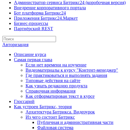
Администратор сервиса Битрикс24 (коробочная версия)
Внедрение корпоративного портала
Бот платформа Битрикс24
Приложения Битрикс24.Маркет
Бизнес-процессы
Партнёрский REST
Авторизация
Описание курса
Самая первая глава
Если нет времени на изучение
Видеоматериалы к курсу "Контент-менеджер"
Где практиковаться и выполнять задания
Типовые действия на сайте
Как узнать редакцию продукта
Справочная информация
Как отформатирован текст в курсе
Глоссарий
Как устроен Битрикс, теория
Архитектура Битрикса. Видеоурок
Из чего состоит Битрикс
Публичная и административная части
Файловая система