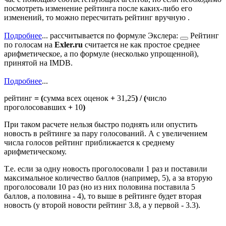
посмотреть изменение рейтинга после каких-либо его
изменений, то можно пересчитать рейтинг вручную .
Подробнее
...
рассчитывается по
формуле Экслера:
Рейтинг
по голосам на
Exler.ru
считается не как простое среднее
арифметическое, а по формуле (несколько упрощенной),
принятой на IMDB.
Подробнее
...
рейтинг
=
(
сумма всех оценок
+
31,25
)
/
(
число
проголосовавших
+
10
)
При таком расчете нельзя быстро поднять или опустить
новость в рейтинге за пару голосований. А с увеличением
числа голосов рейтинг приближается к среднему
арифметическому.
Т.е. если за одну новость проголосовали 1 раз и поставили
максимальное количество баллов (например, 5), а за вторую
проголосовали 10 раз (но из них половина поставила 5
баллов, а половина - 4), то выше в рейтинге будет вторая
новость (у второй новости рейтинг 3.8, а у первой - 3.3).