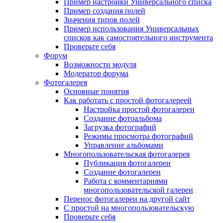
Пример настройки Универсального списка
Пример создания полей
Значения типов полей
Пример использования Универсальных
списков как самостоятельного инструмента
Проверьте себя
Форум
Возможности модуля
Модератор форума
Фотогалерея
Основные понятия
Как работать с простой фотогалереей
Настройка простой фотогалереи
Создание фотоальбома
Загрузка фотографий
Режимы просмотра фотографий
Управление альбомами
Многопользовательская фотогалерея
Публикация фотогалереи
Создание фотогалереи
Работа с комментариями
многопользовательской галереи
Перенос фотогалереи на другой сайт
С простой на многопользовательскую
Проверьте себя