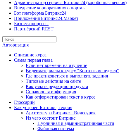
Администратор сервиса Битрикс24 (коробочная версия)
Внедрение корпоративного портала
Бот платформа Битрикс24
Приложения Битрикс24.Маркет
Бизнес-процессы
Партнёрский REST
Авторизация
Описание курса
Самая первая глава
Если нет времени на изучение
Видеоматериалы к курсу "Контент-менеджер"
Где практиковаться и выполнять задания
Типовые действия на сайте
Как узнать редакцию продукта
Справочная информация
Как отформатирован текст в курсе
Глоссарий
Как устроен Битрикс, теория
Архитектура Битрикса. Видеоурок
Из чего состоит Битрикс
Публичная и административная части
Файловая система