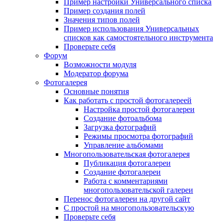
Пример настройки Универсального списка
Пример создания полей
Значения типов полей
Пример использования Универсальных
списков как самостоятельного инструмента
Проверьте себя
Форум
Возможности модуля
Модератор форума
Фотогалерея
Основные понятия
Как работать с простой фотогалереей
Настройка простой фотогалереи
Создание фотоальбома
Загрузка фотографий
Режимы просмотра фотографий
Управление альбомами
Многопользовательская фотогалерея
Публикация фотогалереи
Создание фотогалереи
Работа с комментариями
многопользовательской галереи
Перенос фотогалереи на другой сайт
С простой на многопользовательскую
Проверьте себя