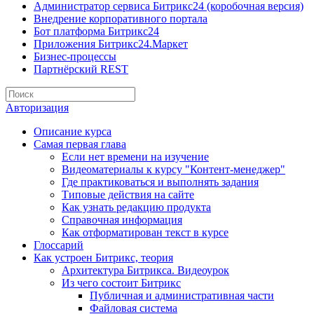
Администратор сервиса Битрикс24 (коробочная версия)
Внедрение корпоративного портала
Бот платформа Битрикс24
Приложения Битрикс24.Маркет
Бизнес-процессы
Партнёрский REST
Авторизация
Описание курса
Самая первая глава
Если нет времени на изучение
Видеоматериалы к курсу "Контент-менеджер"
Где практиковаться и выполнять задания
Типовые действия на сайте
Как узнать редакцию продукта
Справочная информация
Как отформатирован текст в курсе
Глоссарий
Как устроен Битрикс, теория
Архитектура Битрикса. Видеоурок
Из чего состоит Битрикс
Публичная и административная части
Файловая система