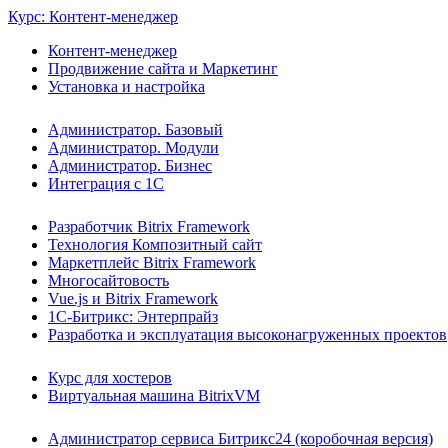
Курс: Контент-менеджер
Контент-менеджер
Продвижение сайта и Маркетинг
Установка и настройка
Администратор. Базовый
Администратор. Модули
Администратор. Бизнес
Интеграция с 1С
Разработчик Bitrix Framework
Технология Композитный сайт
Маркетплейс Bitrix Framework
Многосайтовость
Vue.js и Bitrix Framework
1С-Битрикс: Энтерпрайз
Разработка и эксплуатация высоконагруженных проектов
Курс для хостеров
Виртуальная машина BitrixVM
Администратор сервиса Битрикс24 (коробочная версия)