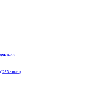
оризации
 (USB-токен)