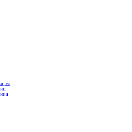
ницам
ниц
аниц