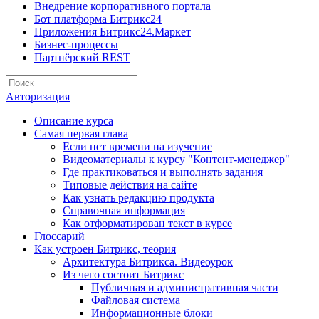
Внедрение корпоративного портала
Бот платформа Битрикс24
Приложения Битрикс24.Маркет
Бизнес-процессы
Партнёрский REST
Авторизация
Описание курса
Самая первая глава
Если нет времени на изучение
Видеоматериалы к курсу "Контент-менеджер"
Где практиковаться и выполнять задания
Типовые действия на сайте
Как узнать редакцию продукта
Справочная информация
Как отформатирован текст в курсе
Глоссарий
Как устроен Битрикс, теория
Архитектура Битрикса. Видеоурок
Из чего состоит Битрикс
Публичная и административная части
Файловая система
Информационные блоки