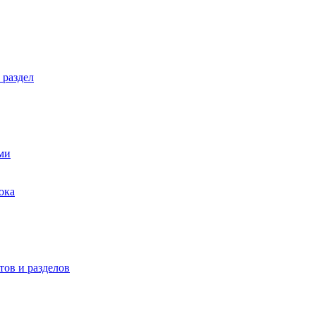
 раздел
ми
ока
ов и разделов