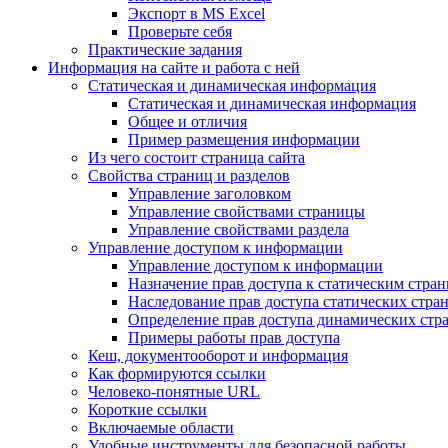
Экспорт в MS Excel
Проверьте себя
Практические задания
Информация на сайте и работа с ней
Статическая и динамическая информация
Статическая и динамическая информация
Общее и отличия
Пример размещения информации
Из чего состоит страница сайта
Свойства страниц и разделов
Управление заголовком
Управление свойствами страницы
Управление свойствами раздела
Управление доступом к информации
Управление доступом к информации
Назначение прав доступа к статическим стра
Наследование прав доступа статических стра
Определение прав доступа динамических стр
Примеры работы прав доступа
Кеш, документооборот и информация
Как формируются ссылки
Человеко-понятные URL
Короткие ссылки
Включаемые области
Удобные инструменты для безопасной работы