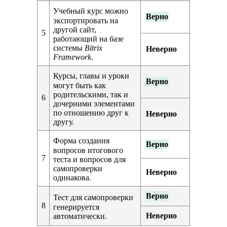
Учебный курс можно
Верно
экспортировать на
другой сайт,
5
работающий на базе
системы
Bitrix
Неверно
Framework
.
Курсы, главы и уроки
Верно
могут быть как
родительскими, так и
6
дочерними элементами
по отношению друг к
Неверно
другу.
Форма создания
Верно
вопросов итогового
7
теста и вопросов для
самопроверки
Неверно
одинакова.
Верно
Тест для самопроверки
8
генерируется
Неверно
автоматически.