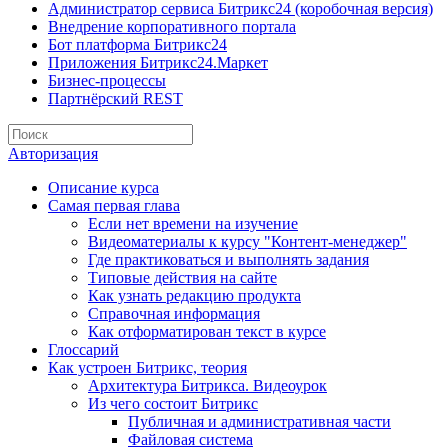
Администратор сервиса Битрикс24 (коробочная версия)
Внедрение корпоративного портала
Бот платформа Битрикс24
Приложения Битрикс24.Маркет
Бизнес-процессы
Партнёрский REST
Авторизация
Описание курса
Самая первая глава
Если нет времени на изучение
Видеоматериалы к курсу "Контент-менеджер"
Где практиковаться и выполнять задания
Типовые действия на сайте
Как узнать редакцию продукта
Справочная информация
Как отформатирован текст в курсе
Глоссарий
Как устроен Битрикс, теория
Архитектура Битрикса. Видеоурок
Из чего состоит Битрикс
Публичная и административная части
Файловая система