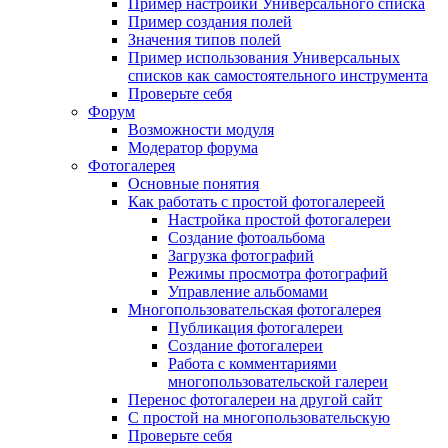
Пример настройки Универсального списка
Пример создания полей
Значения типов полей
Пример использования Универсальных
списков как самостоятельного инструмента
Проверьте себя
Форум
Возможности модуля
Модератор форума
Фотогалерея
Основные понятия
Как работать с простой фотогалереей
Настройка простой фотогалереи
Создание фотоальбома
Загрузка фотографий
Режимы просмотра фотографий
Управление альбомами
Многопользовательская фотогалерея
Публикация фотогалереи
Создание фотогалереи
Работа с комментариями
многопользовательской галереи
Перенос фотогалереи на другой сайт
С простой на многопользовательскую
Проверьте себя