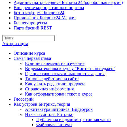
Администратор сервиса Битрикс24 (коробочная версия)
Внедрение корпоративного портала
Бот платформа Битрикс24
Приложения Битрикс24.Маркет
Бизнес-процессы
Партнёрский REST
Авторизация
Описание курса
Самая первая глава
Если нет времени на изучение
Видеоматериалы к курсу "Контент-менеджер"
Где практиковаться и выполнять задания
Типовые действия на сайте
Как узнать редакцию продукта
Справочная информация
Как отформатирован текст в курсе
Глоссарий
Как устроен Битрикс, теория
Архитектура Битрикса. Видеоурок
Из чего состоит Битрикс
Публичная и административная части
Файловая система