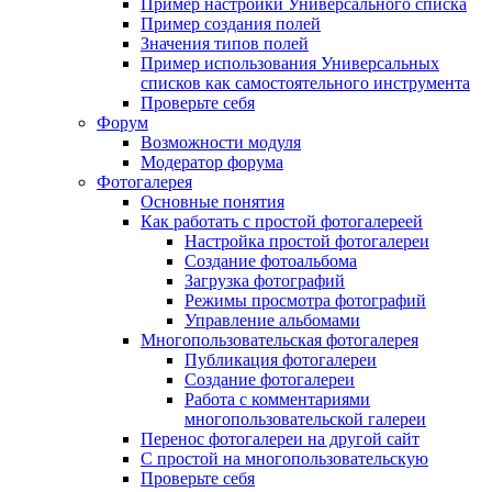
Пример настройки Универсального списка
Пример создания полей
Значения типов полей
Пример использования Универсальных
списков как самостоятельного инструмента
Проверьте себя
Форум
Возможности модуля
Модератор форума
Фотогалерея
Основные понятия
Как работать с простой фотогалереей
Настройка простой фотогалереи
Создание фотоальбома
Загрузка фотографий
Режимы просмотра фотографий
Управление альбомами
Многопользовательская фотогалерея
Публикация фотогалереи
Создание фотогалереи
Работа с комментариями
многопользовательской галереи
Перенос фотогалереи на другой сайт
С простой на многопользовательскую
Проверьте себя