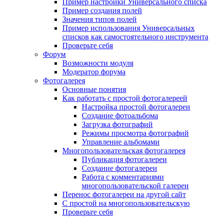
Пример настройки Универсального списка
Пример создания полей
Значения типов полей
Пример использования Универсальных
списков как самостоятельного инструмента
Проверьте себя
Форум
Возможности модуля
Модератор форума
Фотогалерея
Основные понятия
Как работать с простой фотогалереей
Настройка простой фотогалереи
Создание фотоальбома
Загрузка фотографий
Режимы просмотра фотографий
Управление альбомами
Многопользовательская фотогалерея
Публикация фотогалереи
Создание фотогалереи
Работа с комментариями
многопользовательской галереи
Перенос фотогалереи на другой сайт
С простой на многопользовательскую
Проверьте себя