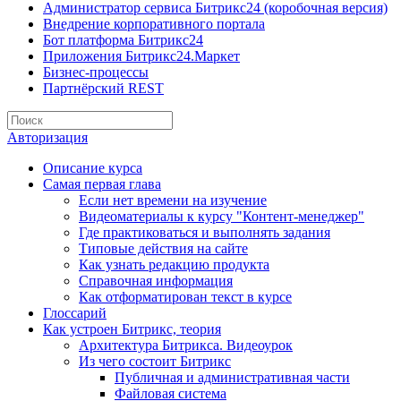
Администратор сервиса Битрикс24 (коробочная версия)
Внедрение корпоративного портала
Бот платформа Битрикс24
Приложения Битрикс24.Маркет
Бизнес-процессы
Партнёрский REST
Авторизация
Описание курса
Самая первая глава
Если нет времени на изучение
Видеоматериалы к курсу "Контент-менеджер"
Где практиковаться и выполнять задания
Типовые действия на сайте
Как узнать редакцию продукта
Справочная информация
Как отформатирован текст в курсе
Глоссарий
Как устроен Битрикс, теория
Архитектура Битрикса. Видеоурок
Из чего состоит Битрикс
Публичная и административная части
Файловая система