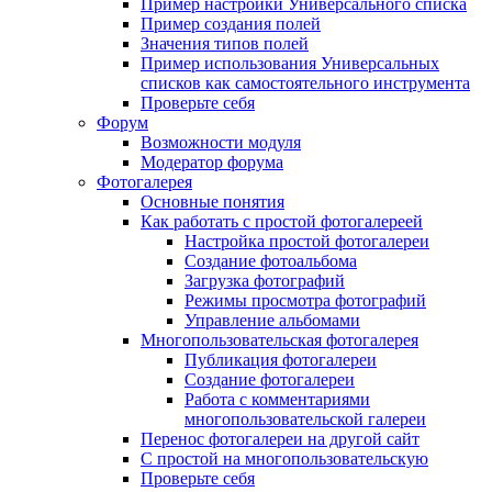
Пример настройки Универсального списка
Пример создания полей
Значения типов полей
Пример использования Универсальных
списков как самостоятельного инструмента
Проверьте себя
Форум
Возможности модуля
Модератор форума
Фотогалерея
Основные понятия
Как работать с простой фотогалереей
Настройка простой фотогалереи
Создание фотоальбома
Загрузка фотографий
Режимы просмотра фотографий
Управление альбомами
Многопользовательская фотогалерея
Публикация фотогалереи
Создание фотогалереи
Работа с комментариями
многопользовательской галереи
Перенос фотогалереи на другой сайт
С простой на многопользовательскую
Проверьте себя