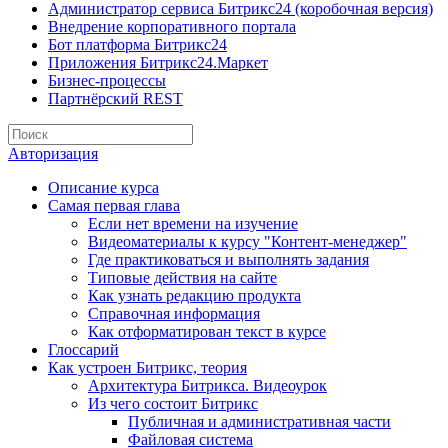
Администратор сервиса Битрикс24 (коробочная версия)
Внедрение корпоративного портала
Бот платформа Битрикс24
Приложения Битрикс24.Маркет
Бизнес-процессы
Партнёрский REST
Авторизация
Описание курса
Самая первая глава
Если нет времени на изучение
Видеоматериалы к курсу "Контент-менеджер"
Где практиковаться и выполнять задания
Типовые действия на сайте
Как узнать редакцию продукта
Справочная информация
Как отформатирован текст в курсе
Глоссарий
Как устроен Битрикс, теория
Архитектура Битрикса. Видеоурок
Из чего состоит Битрикс
Публичная и административная части
Файловая система