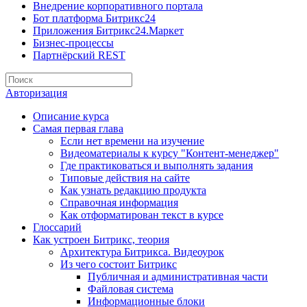
Внедрение корпоративного портала
Бот платформа Битрикс24
Приложения Битрикс24.Маркет
Бизнес-процессы
Партнёрский REST
Авторизация
Описание курса
Самая первая глава
Если нет времени на изучение
Видеоматериалы к курсу "Контент-менеджер"
Где практиковаться и выполнять задания
Типовые действия на сайте
Как узнать редакцию продукта
Справочная информация
Как отформатирован текст в курсе
Глоссарий
Как устроен Битрикс, теория
Архитектура Битрикса. Видеоурок
Из чего состоит Битрикс
Публичная и административная части
Файловая система
Информационные блоки