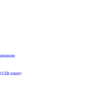
оризации
 (USB-токен)