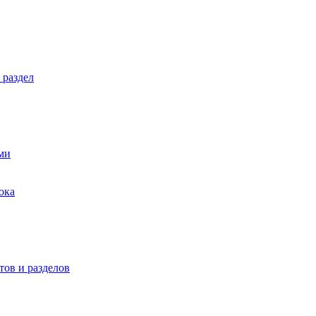
 раздел
ми
ока
ов и разделов