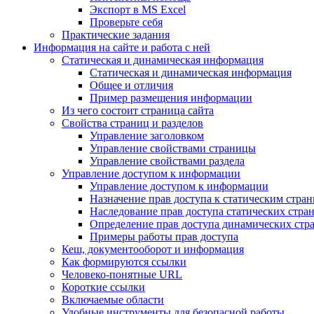
Экспорт в MS Excel
Проверьте себя
Практические задания
Информация на сайте и работа с ней
Статическая и динамическая информация
Статическая и динамическая информация
Общее и отличия
Пример размещения информации
Из чего состоит страница сайта
Свойства страниц и разделов
Управление заголовком
Управление свойствами страницы
Управление свойствами раздела
Управление доступом к информации
Управление доступом к информации
Назначение прав доступа к статическим стра
Наследование прав доступа статических стра
Определение прав доступа динамических стр
Примеры работы прав доступа
Кеш, документооборот и информация
Как формируются ссылки
Человеко-понятные URL
Короткие ссылки
Включаемые области
Удобные инструменты для безопасной работы