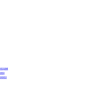
ницам
ниц
аниц