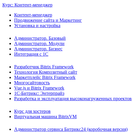
Курс: Контент-менеджер
Контент-менеджер
Продвижение сайта и Маркетинг
Установка и настройка
Администратор. Базовый
Администратор. Модули
Администратор. Бизнес
Интеграция с 1С
Разработчик Bitrix Framework
Технология Композитный сайт
Маркетплейс Bitrix Framework
Многосайтовость
Vue.js и Bitrix Framework
1С-Битрикс: Энтерпрайз
Разработка и эксплуатация высоконагруженных проектов
Курс для хостеров
Виртуальная машина BitrixVM
Администратор сервиса Битрикс24 (коробочная версия)