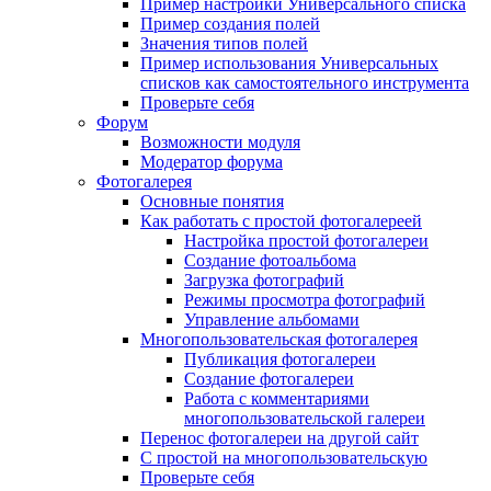
Пример настройки Универсального списка
Пример создания полей
Значения типов полей
Пример использования Универсальных
списков как самостоятельного инструмента
Проверьте себя
Форум
Возможности модуля
Модератор форума
Фотогалерея
Основные понятия
Как работать с простой фотогалереей
Настройка простой фотогалереи
Создание фотоальбома
Загрузка фотографий
Режимы просмотра фотографий
Управление альбомами
Многопользовательская фотогалерея
Публикация фотогалереи
Создание фотогалереи
Работа с комментариями
многопользовательской галереи
Перенос фотогалереи на другой сайт
С простой на многопользовательскую
Проверьте себя