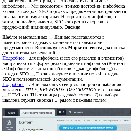
Давайте еще посмотрим, как это сделать на примере
инфоблока
Мы рассмотрим пример настройки инфоблока
каталога товаров. SEO торговых предложений настраивается
по аналогичному алгоритму. Настройте сам инфоблок, а
затем, по необходимости, SEO конкретных торговых
предложений индивидуально.
Одежда
.
Шаблоны
метаданных
Данные подставляются в
именительном падеже. Склонение по падежам не
предусмотрено. Воспользуйтесь
Маркетплейсом
для поиска
дополнительных решений.
Подробнее
...
для инфоблока (всех его разделов и элементов)
настраиваются в форме редактирования инфоблока (
Контент
> Инфоблоки > Типы инфоблоков > _ваш_инфоблок_
) на
вкладке
SEO
Также смотрите описание полей вкладки
SEO
в пользовательской документации.
Подробнее
...
. В первых двух секциях настройки шаблонов
мета-тегов
TITLE
,
KEYWORDS
,
DESCRIPTION
и
заголовков
HTML-тег
H1
страницы раздела/элемента. Для выбора
шаблона служит кнопка
[...]
рядом с каждым полем: