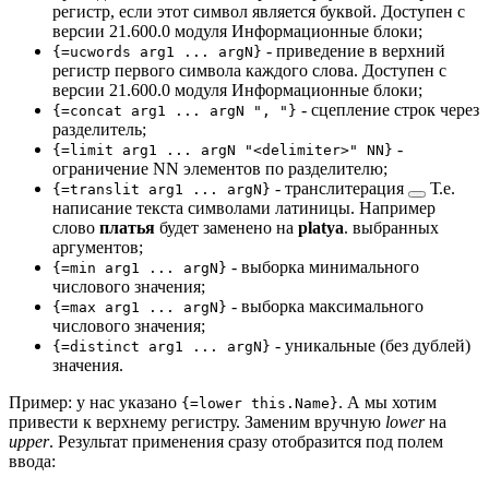
регистр, если этот символ является буквой. Доступен с
версии 21.600.0 модуля Информационные блоки;
- приведение в верхний
{=ucwords arg1 ... argN}
регистр первого символа каждого слова. Доступен с
версии 21.600.0 модуля Информационные блоки;
- сцепление строк через
{=concat arg1 ... argN ", "}
разделитель;
-
{=limit arg1 ... argN "<delimiter>" NN}
ограничение NN элементов по разделителю;
-
транслитерация
Т.е.
{=translit arg1 ... argN}
написание текста символами латиницы. Например
слово
платья
будет заменено на
platya
.
выбранных
аргументов;
- выборка минимального
{=min arg1 ... argN}
числового значения;
- выборка максимального
{=max arg1 ... argN}
числового значения;
- уникальные (без дублей)
{=distinct arg1 ... argN}
значения.
Пример: у нас указано
. А мы хотим
{=lower this.Name}
привести к верхнему регистру. Заменим вручную
lower
на
upper
. Результат применения сразу отобразится под полем
ввода: