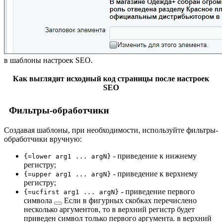
в шаблоны настроек SEO.
Как выглядит исходный код страницы после настроек
SEO
Фильтры-обработчики
Создавая шаблоны, при необходимости, используйте фильтры-
обработчики вручную:
- приведение к нижнему
{=lower arg1 ... argN}
регистру;
- приведение к верхнему
{=upper arg1 ... argN}
регистру;
- приведение
первого
{=ucfirst arg1 ... argN}
символа
Если в фигурных скобках перечислено
несколько аргументов, то в верхний регистр будет
приведен символ только первого аргумента.
в верхний