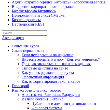
Администратор сервиса Битрикс24 (коробочная версия)
Внедрение корпоративного портала
Бот платформа Битрикс24
Приложения Битрикс24.Маркет
Бизнес-процессы
Партнёрский REST
Авторизация
Описание курса
Самая первая глава
Если нет времени на изучение
Видеоматериалы к курсу "Контент-менеджер"
Где практиковаться и выполнять задания
Типовые действия на сайте
Как узнать редакцию продукта
Справочная информация
Как отформатирован текст в курсе
Глоссарий
Как устроен Битрикс, теория
Архитектура Битрикса. Видеоурок
Из чего состоит Битрикс
Публичная и административная части
Файловая система