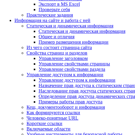
Экспорт в MS Excel
Проверьте себя
Практические задания
Информация на сайте и работа с ней
Статическая и динамическая информация
Статическая и динамическая информация
Общее и отличия
Пример размещения информации
Из чего состоит страница сайта
Свойства страниц и разделов
Управление заголовком
Управление свойствами страницы
Управление свойствами раздела
Управление доступом к информации
Управление доступом к информации
Назначение прав доступа к статическим стра
Наследование прав доступа статических стра
Определение прав доступа динамических стр
Примеры работы прав доступа
Кеш, документооборот и информация
Как формируются ссылки
Человеко-понятные URL
Короткие ссылки
Включаемые области
Удобные инструменты для безопасной работы