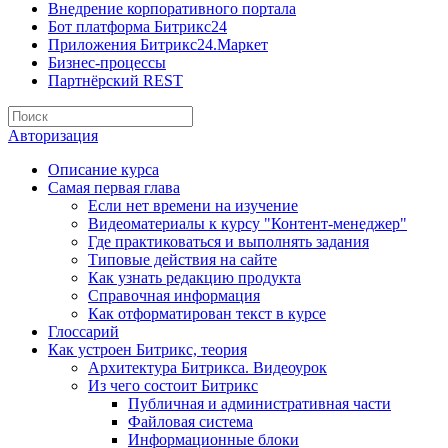
Внедрение корпоративного портала
Бот платформа Битрикс24
Приложения Битрикс24.Маркет
Бизнес-процессы
Партнёрский REST
Авторизация
Описание курса
Самая первая глава
Если нет времени на изучение
Видеоматериалы к курсу "Контент-менеджер"
Где практиковаться и выполнять задания
Типовые действия на сайте
Как узнать редакцию продукта
Справочная информация
Как отформатирован текст в курсе
Глоссарий
Как устроен Битрикс, теория
Архитектура Битрикса. Видеоурок
Из чего состоит Битрикс
Публичная и административная части
Файловая система
Информационные блоки