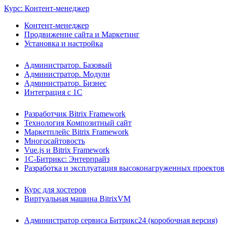
Курс: Контент-менеджер
Контент-менеджер
Продвижение сайта и Маркетинг
Установка и настройка
Администратор. Базовый
Администратор. Модули
Администратор. Бизнес
Интеграция с 1С
Разработчик Bitrix Framework
Технология Композитный сайт
Маркетплейс Bitrix Framework
Многосайтовость
Vue.js и Bitrix Framework
1С-Битрикс: Энтерпрайз
Разработка и эксплуатация высоконагруженных проектов
Курс для хостеров
Виртуальная машина BitrixVM
Администратор сервиса Битрикс24 (коробочная версия)