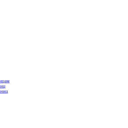
ницам
ниц
аниц