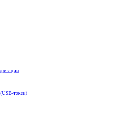
оризации
 (USB-токен)