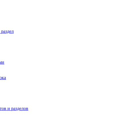
 раздел
ми
ока
ов и разделов