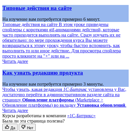
Типовые действия на сайте
На изучение вам потребуется примерно 6 минут.
Типовые действия на сайте В этом уроке приведены
спойлеры с короткими gif-анимациями действий, которые
часто приходится выполнять на сайте. Сразу изучать их не
обязательно: по мере прохождения курса Вы можете
возвращаться к этому уроку, чтобы быстро вспомнить, как
выполнить то или иное действие. Для просмотра спойлера
просто кликните на "+" или на ...
Читать далее
Как узнать редакцию продукта
На изучение вам потребуется примерно 3 минуты.
Чтобы узнать, какая редакция
1С-Битрикс
установлена у Вас,
достаточно перейти в административном разделе сайта на
страницу
Обновление платформы
(
Marketplace >
Обновление платформы
) во вкладку
Установка обновлений
.
Читать далее
Курсы разработаны в компании
«1С-Битрикс»
Была ли эта страница полезна?
Да
Нет