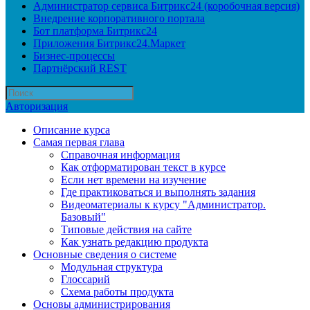
Администратор сервиса Битрикс24 (коробочная версия)
Внедрение корпоративного портала
Бот платформа Битрикс24
Приложения Битрикс24.Маркет
Бизнес-процессы
Партнёрский REST
Авторизация
Описание курса
Самая первая глава
Справочная информация
Как отформатирован текст в курсе
Если нет времени на изучение
Где практиковаться и выполнять задания
Видеоматериалы к курсу "Администратор.
Базовый"
Типовые действия на сайте
Как узнать редакцию продукта
Основные сведения о системе
Модульная структура
Глоссарий
Схема работы продукта
Основы администрирования