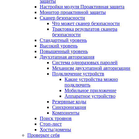
защиты
Настройки модуля Проактивная защита
Монитор проактивной защиты
Сканер безопасности
Что может сканер безопасности
Трактовка результатов сканера
безопасности
Стандартный уровень
Высокий уровень
Повышенный уровень
Двухэтапная авторизация
Система одноразовых паролей
Механизм двухэтапной авторизации
Подключение устройств
Какие устройства можно
подключить
Мобильное приложение
Аппаратное устройство
Резервные коды
Синхронизация
Компоненты
Поиск троянов
Стоп-лист
Хосты/домены
Проверьте себя