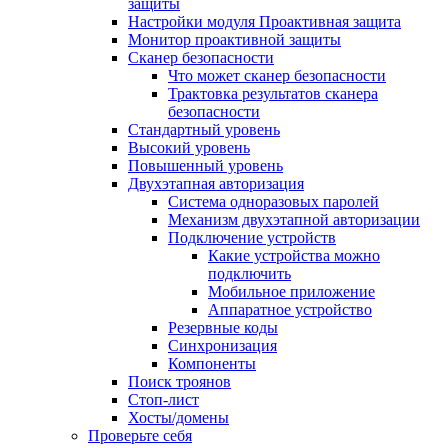
защиты
Настройки модуля Проактивная защита
Монитор проактивной защиты
Сканер безопасности
Что может сканер безопасности
Трактовка результатов сканера
безопасности
Стандартный уровень
Высокий уровень
Повышенный уровень
Двухэтапная авторизация
Система одноразовых паролей
Механизм двухэтапной авторизации
Подключение устройств
Какие устройства можно
подключить
Мобильное приложение
Аппаратное устройство
Резервные коды
Синхронизация
Компоненты
Поиск троянов
Стоп-лист
Хосты/домены
Проверьте себя