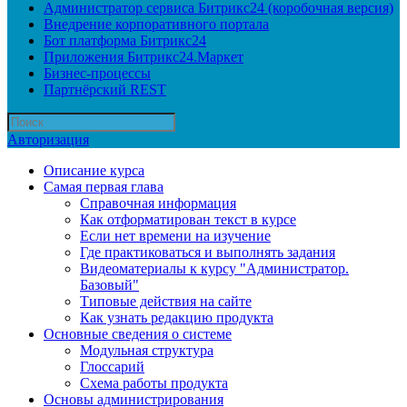
Администратор сервиса Битрикс24 (коробочная версия)
Внедрение корпоративного портала
Бот платформа Битрикс24
Приложения Битрикс24.Маркет
Бизнес-процессы
Партнёрский REST
Авторизация
Описание курса
Самая первая глава
Справочная информация
Как отформатирован текст в курсе
Если нет времени на изучение
Где практиковаться и выполнять задания
Видеоматериалы к курсу "Администратор.
Базовый"
Типовые действия на сайте
Как узнать редакцию продукта
Основные сведения о системе
Модульная структура
Глоссарий
Схема работы продукта
Основы администрирования