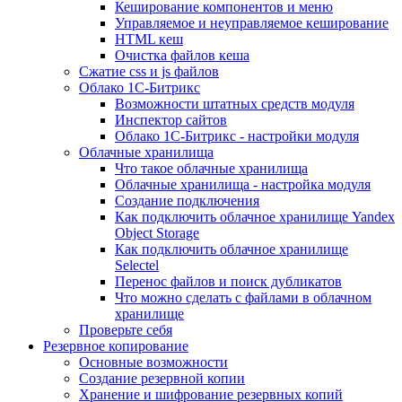
Кеширование компонентов и меню
Управляемое и неуправляемое кеширование
HTML кеш
Очистка файлов кеша
Сжатие css и js файлов
Облако 1С-Битрикс
Возможности штатных средств модуля
Инспектор сайтов
Облако 1С-Битрикс - настройки модуля
Облачные хранилища
Что такое облачные хранилища
Облачные хранилища - настройка модуля
Создание подключения
Как подключить облачное хранилище Yandex
Object Storage
Как подключить облачное хранилище
Selectel
Перенос файлов и поиск дубликатов
Что можно сделать с файлами в облачном
хранилище
Проверьте себя
Резервное копирование
Основные возможности
Создание резервной копии
Хранение и шифрование резервных копий