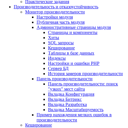
Практические задания
Производительность и отказоустойчивость
Монитор производительности
Настройки модуля
Публичная часть модуля
Административные страницы модуля
Страницы и компоненты
Хиты
SQL запросы
Кеширование
Таблицы в базе данных
Индексы
Настройки и ошибки PHP
Сервер БД
История замеров производительности
Панель производительности
Панель производительности: поиск
"узких" мест сайта
Вкладка Конфигурация
Вкладка Битрикс
Вкладка Разработка
Вкладка Масштабируемость
Пример нахождения мелких ошибок в
производительности
Кеширование