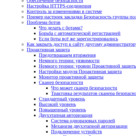
Обеспечение безопасности
Настройка HTTPS-соединения
Контроль за изменениями в системе
Пример настроек закладки Безопасность группы по
Проблема ботов
Что делать с ботами?
Борьба с автоматической регистрацией
Если боты всё же зарегистрировались
Как закрыть доступ к сайту другому администратор
Проактивная защита
Предотвращаем вторжения
Немного теории: уязвимости
Немного теории: уровни Проактивной защит
Настройки модуля Проактивная защита
Монитор проактивной защиты
Сканер безопасности
Что может сканер безопасности
Трактовка результатов сканера безопасн
Стандартный уровень
Высокий уровень
Повышенный уровень
Двухэтапная авторизация
Система одноразовых паролей
Механизм двухэтапной авторизации
Подключение устройств