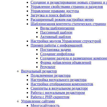
Создание и редактирование новых страниц и 
Управление свойствами страниц и разделов
Управление правами доступа
Загрузка и поиск файлов
Расширенный режим настройки меню
Шаблонизация контента статических страниц
Виды шаблонизации
Пассивный шаблон
Активный шаблон
Настройки модуля Управление структурой
Пример работы с информацией
Постановка задачи
Создание инфоблока
Создание раздела и размещение компон
Форма добавления объявлений
Результат
Визуальный редактор
Подключение редактора
Настройка визуального редактора
Настройки отображения компонентов
Сниппеты в визуальном редакторе
Работа с визуальным редактором
Работа с PHP-скриптом
Управление сайтами
Многосайтовость