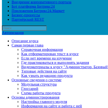
Внедрение корпоративного портала
Бот платформа Битрикс24
Приложения Битрикс24.Маркет
Бизнес-процессы
Партнёрский REST
Авторизация
Описание курса
Самая первая глава
Справочная информация
Как отформатирован текст в курсе
Если нет времени на изучение
Где практиковаться и выполнять задания
Видеоматериалы к курсу "Администратор. Базовый
Типовые действия на сайте
Как узнать редакцию продукта
Основные сведения о системе
Модульная структура
Глоссарий
Схема работы продукта
Основы администрирования
Настройка главного модуля
Информация на сайте и работа с ней