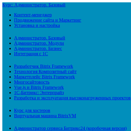
Курс: Администратор. Базовый
Контент-менеджер
Продвижение сайта и Маркетинг
Установка и настройка
Администратор. Базовый
Администратор. Модули
Администратор. Бизнес
Интеграция с 1С
Разработчик Bitrix Framework
Технология Композитный сайт
Маркетплейс Bitrix Framework
Многосайтовость
Vue.js и Bitrix Framework
1С-Битрикс: Энтерпрайз
Разработка и эксплуатация высоконагруженных проектов
Курс для хостеров
Виртуальная машина BitrixVM
Администратор сервиса Битрикс24 (коробочная версия)