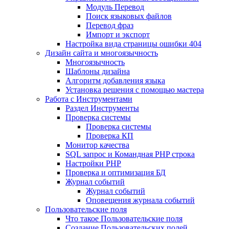
Mодуль Перевод
Поиск языковых файлов
Перевод фраз
Импорт и экспорт
Настройка вида страницы ошибки 404
Дизайн сайта и многоязычность
Многоязычность
Шаблоны дизайна
Алгоритм добавления языка
Установка решения с помощью мастера
Работа с Инструментами
Раздел Инструменты
Проверка системы
Проверка системы
Проверка КП
Монитор качества
SQL запрос и Командная PHP строка
Настройки PHP
Проверка и оптимизация БД
Журнал событий
Журнал событий
Оповещения журнала событий
Пользовательские поля
Что такое Пользовательские поля
Создание Пользовательских полей