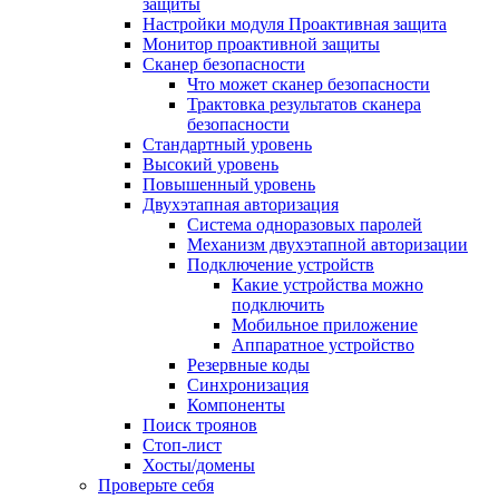
защиты
Настройки модуля Проактивная защита
Монитор проактивной защиты
Сканер безопасности
Что может сканер безопасности
Трактовка результатов сканера
безопасности
Стандартный уровень
Высокий уровень
Повышенный уровень
Двухэтапная авторизация
Система одноразовых паролей
Механизм двухэтапной авторизации
Подключение устройств
Какие устройства можно
подключить
Мобильное приложение
Аппаратное устройство
Резервные коды
Синхронизация
Компоненты
Поиск троянов
Стоп-лист
Хосты/домены
Проверьте себя