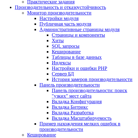
Практические задания
Производительность и отказоустойчивость
Монитор производительности
Настройки модуля
Публичная часть модуля
Административные страницы модуля
Страницы и компоненты
Хиты
SQL запросы
Кеширование
Таблицы в базе данных
Индексы
Настройки и ошибки PHP
Сервер БД
История замеров производительности
Панель производительности
Панель производительности: поиск
"узких" мест сайта
Вкладка Конфигурация
Вкладка Битрикс
Вкладка Разработка
Вкладка Масштабируемость
Пример нахождения мелких ошибок в
производительности
Кеширование