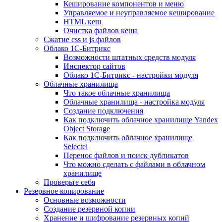
Кеширование компонентов и меню
Управляемое и неуправляемое кеширование
HTML кеш
Очистка файлов кеша
Сжатие css и js файлов
Облако 1С-Битрикс
Возможности штатных средств модуля
Инспектор сайтов
Облако 1С-Битрикс - настройки модуля
Облачные хранилища
Что такое облачные хранилища
Облачные хранилища - настройка модуля
Создание подключения
Как подключить облачное хранилище Yandex
Object Storage
Как подключить облачное хранилище
Selectel
Перенос файлов и поиск дубликатов
Что можно сделать с файлами в облачном
хранилище
Проверьте себя
Резервное копирование
Основные возможности
Создание резервной копии
Хранение и шифрование резервных копий