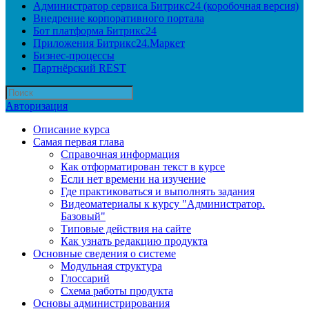
Администратор сервиса Битрикс24 (коробочная версия)
Внедрение корпоративного портала
Бот платформа Битрикс24
Приложения Битрикс24.Маркет
Бизнес-процессы
Партнёрский REST
Авторизация
Описание курса
Самая первая глава
Справочная информация
Как отформатирован текст в курсе
Если нет времени на изучение
Где практиковаться и выполнять задания
Видеоматериалы к курсу "Администратор.
Базовый"
Типовые действия на сайте
Как узнать редакцию продукта
Основные сведения о системе
Модульная структура
Глоссарий
Схема работы продукта
Основы администрирования