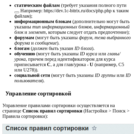
статическим файлам
(требует указания
полного пути
Например:
https://dev.1c-bitrix.ru/docs/php.php
к таким
файлам);
информационным блокам
(дополнительно могут быть
указаны
тип информационных блоков
,
информационный
блок
и
элемент
, которым следует отдать предпочтение);
форумам
(могут быть указаны
форум
,
тема выбранного
форума
и
сообщение
).
блогам
(должен быть указан
ID блога
).
обучению
(могут быть указаны
ID курса
или
главы/
урока
, причем перед идентификатором для курса
приписывается
C
, а для глав/урока -
U
(например, C5
или U278)).
социальной сети
(могут быть указаны
ID группы
или
ID
пользователя
).
Управление сортировкой
Управление правилами сортировки осуществляется на
странице
Список правил сортировки
(
Настройки > Поиск >
Правила сортировки
):