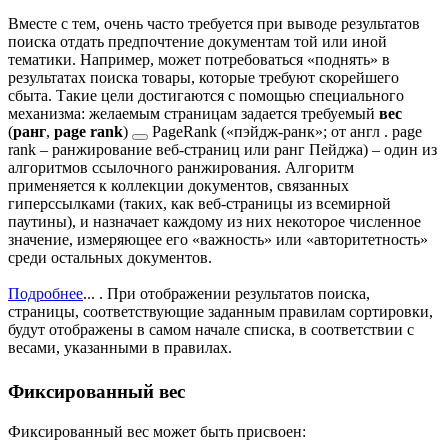
Вместе с тем, очень часто требуется при выводе результатов
поиска отдать предпочтение документам той или иной
тематики. Например, может потребоваться «поднять» в
результатах поиска товары, которые требуют скорейшего
сбыта. Такие цели достигаются с помощью специального
механизма: желаемым страницам задается требуемый
вес
(
ранг
,
page rank
)
PageRank («пэйдж-ранк»; от англ . page
rank – ранжирование веб-страниц или ранг Пейджа) – один из
алгоритмов ссылочного ранжирования. Алгоритм
применяется к коллекции документов, связанных
гиперссылками (таких, как веб-страницы из всемирной
паутины), и назначает каждому из них некоторое численное
значение, измеряющее его «важность» или «авторитетность»
среди остальных документов.
Подробнее
...
. При отображении результатов поиска,
страницы, соответствующие заданным правилам сортировки,
будут отображены в самом начале списка, в соответствии с
весами, указанными в правилах.
Фиксированный вес
Фиксированный вес может быть присвоен: