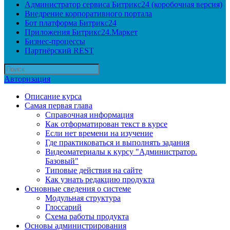
Администратор сервиса Битрикс24 (коробочная версия)
Внедрение корпоративного портала
Бот платформа Битрикс24
Приложения Битрикс24.Маркет
Бизнес-процессы
Партнёрский REST
Авторизация
Описание курса
Самая первая глава
Справочная информация
Как отформатирован текст в курсе
Если нет времени на изучение
Где практиковаться и выполнять задания
Видеоматериалы к курсу "Администратор.
Базовый"
Типовые действия на сайте
Как узнать редакцию продукта
Основные сведения о системе
Модульная структура
Глоссарий
Схема работы продукта
Основы администрирования