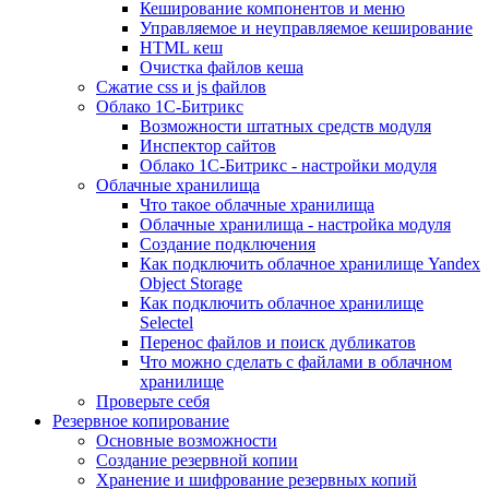
Кеширование компонентов и меню
Управляемое и неуправляемое кеширование
HTML кеш
Очистка файлов кеша
Сжатие css и js файлов
Облако 1С-Битрикс
Возможности штатных средств модуля
Инспектор сайтов
Облако 1С-Битрикс - настройки модуля
Облачные хранилища
Что такое облачные хранилища
Облачные хранилища - настройка модуля
Создание подключения
Как подключить облачное хранилище Yandex
Object Storage
Как подключить облачное хранилище
Selectel
Перенос файлов и поиск дубликатов
Что можно сделать с файлами в облачном
хранилище
Проверьте себя
Резервное копирование
Основные возможности
Создание резервной копии
Хранение и шифрование резервных копий