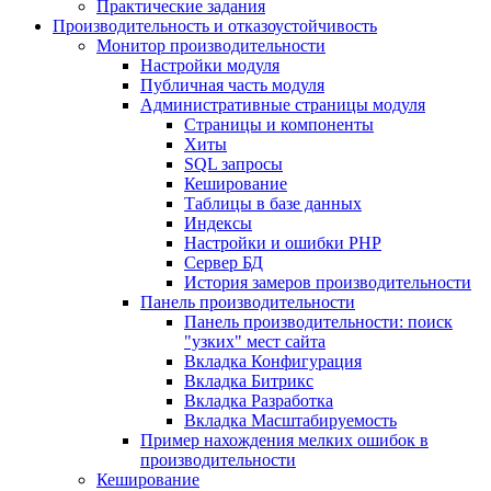
Практические задания
Производительность и отказоустойчивость
Монитор производительности
Настройки модуля
Публичная часть модуля
Административные страницы модуля
Страницы и компоненты
Хиты
SQL запросы
Кеширование
Таблицы в базе данных
Индексы
Настройки и ошибки PHP
Сервер БД
История замеров производительности
Панель производительности
Панель производительности: поиск
"узких" мест сайта
Вкладка Конфигурация
Вкладка Битрикс
Вкладка Разработка
Вкладка Масштабируемость
Пример нахождения мелких ошибок в
производительности
Кеширование