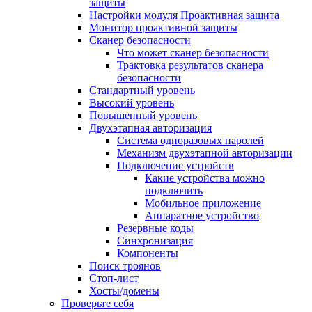
защиты
Настройки модуля Проактивная защита
Монитор проактивной защиты
Сканер безопасности
Что может сканер безопасности
Трактовка результатов сканера
безопасности
Стандартный уровень
Высокий уровень
Повышенный уровень
Двухэтапная авторизация
Система одноразовых паролей
Механизм двухэтапной авторизации
Подключение устройств
Какие устройства можно
подключить
Мобильное приложение
Аппаратное устройство
Резервные коды
Синхронизация
Компоненты
Поиск троянов
Стоп-лист
Хосты/домены
Проверьте себя