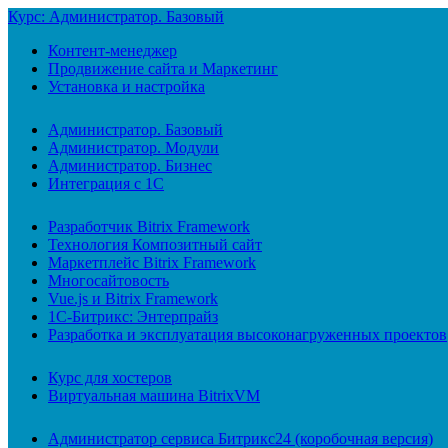
Курс: Администратор. Базовый
Контент-менеджер
Продвижение сайта и Маркетинг
Установка и настройка
Администратор. Базовый
Администратор. Модули
Администратор. Бизнес
Интеграция с 1С
Разработчик Bitrix Framework
Технология Композитный сайт
Маркетплейс Bitrix Framework
Многосайтовость
Vue.js и Bitrix Framework
1С-Битрикс: Энтерпрайз
Разработка и эксплуатация высоконагруженных проектов
Курс для хостеров
Виртуальная машина BitrixVM
Администратор сервиса Битрикс24 (коробочная версия)