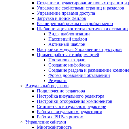
Создание и редактирование новых страниц и 
Управление свойствами страниц и разделов
Управление правами доступа
Загрузка и поиск файлов
Расширенный режим настройки меню
Шаблонизация контента статических страниц
Виды шаблонизации
Пассивный шаблон
Активный шаблон
Настройки модуля Управление структурой
Пример работы с информацией
Постановка задачи
Создание инфоблока
Создание раздела и размещение компон
Форма добавления объявлений
Результат
Визуальный редактор
Подключение редактора
Настройка визуального редактора
Настройки отображения компонентов
Сниппеты в визуальном редакторе
Работа с визуальным редактором
Работа с PHP-скриптом
Управление сайтами
Многосайтовость