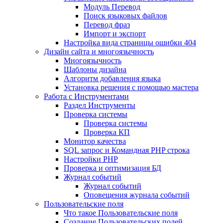
Mодуль Перевод
Поиск языковых файлов
Перевод фраз
Импорт и экспорт
Настройка вида страницы ошибки 404
Дизайн сайта и многоязычность
Многоязычность
Шаблоны дизайна
Алгоритм добавления языка
Установка решения с помощью мастера
Работа с Инструментами
Раздел Инструменты
Проверка системы
Проверка системы
Проверка КП
Монитор качества
SQL запрос и Командная PHP строка
Настройки PHP
Проверка и оптимизация БД
Журнал событий
Журнал событий
Оповещения журнала событий
Пользовательские поля
Что такое Пользовательские поля
Создание Пользовательских полей