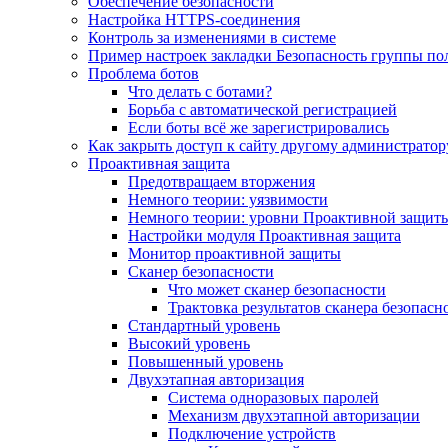
Обеспечение безопасности
Настройка HTTPS-соединения
Контроль за изменениями в системе
Пример настроек закладки Безопасность группы по
Проблема ботов
Что делать с ботами?
Борьба с автоматической регистрацией
Если боты всё же зарегистрировались
Как закрыть доступ к сайту другому администратор
Проактивная защита
Предотвращаем вторжения
Немного теории: уязвимости
Немного теории: уровни Проактивной защит
Настройки модуля Проактивная защита
Монитор проактивной защиты
Сканер безопасности
Что может сканер безопасности
Трактовка результатов сканера безопасн
Стандартный уровень
Высокий уровень
Повышенный уровень
Двухэтапная авторизация
Система одноразовых паролей
Механизм двухэтапной авторизации
Подключение устройств