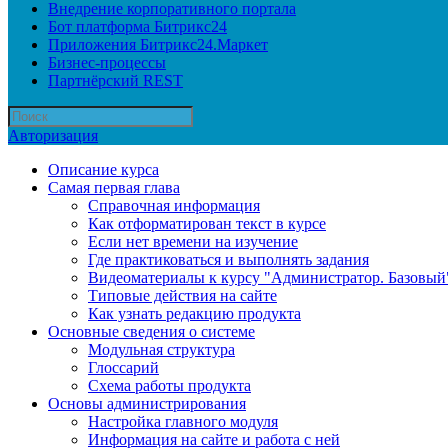
Внедрение корпоративного портала
Бот платформа Битрикс24
Приложения Битрикс24.Маркет
Бизнес-процессы
Партнёрский REST
Авторизация
Описание курса
Самая первая глава
Справочная информация
Как отформатирован текст в курсе
Если нет времени на изучение
Где практиковаться и выполнять задания
Видеоматериалы к курсу "Администратор. Базовый
Типовые действия на сайте
Как узнать редакцию продукта
Основные сведения о системе
Модульная структура
Глоссарий
Схема работы продукта
Основы администрирования
Настройка главного модуля
Информация на сайте и работа с ней