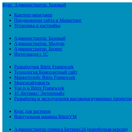
Курс: Администратор. Базовый
Контент-менеджер
Продвижение сайта и Маркетинг
Установка и настройка
Администратор. Базовый
Администратор. Модули
Администратор. Бизнес
Интеграция с 1С
Разработчик Bitrix Framework
Технология Композитный сайт
Маркетплейс Bitrix Framework
Многосайтовость
Vue.js и Bitrix Framework
1С-Битрикс: Энтерпрайз
Разработка и эксплуатация высоконагруженных проектов
Курс для хостеров
Виртуальная машина BitrixVM
Администратор сервиса Битрикс24 (коробочная версия)