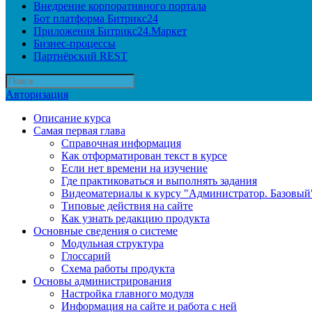
Внедрение корпоративного портала
Бот платформа Битрикс24
Приложения Битрикс24.Маркет
Бизнес-процессы
Партнёрский REST
Авторизация
Описание курса
Самая первая глава
Справочная информация
Как отформатирован текст в курсе
Если нет времени на изучение
Где практиковаться и выполнять задания
Видеоматериалы к курсу "Администратор. Базовый
Типовые действия на сайте
Как узнать редакцию продукта
Основные сведения о системе
Модульная структура
Глоссарий
Схема работы продукта
Основы администрирования
Настройка главного модуля
Информация на сайте и работа с ней