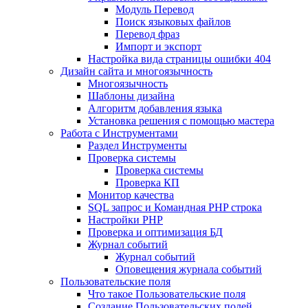
Mодуль Перевод
Поиск языковых файлов
Перевод фраз
Импорт и экспорт
Настройка вида страницы ошибки 404
Дизайн сайта и многоязычность
Многоязычность
Шаблоны дизайна
Алгоритм добавления языка
Установка решения с помощью мастера
Работа с Инструментами
Раздел Инструменты
Проверка системы
Проверка системы
Проверка КП
Монитор качества
SQL запрос и Командная PHP строка
Настройки PHP
Проверка и оптимизация БД
Журнал событий
Журнал событий
Оповещения журнала событий
Пользовательские поля
Что такое Пользовательские поля
Создание Пользовательских полей