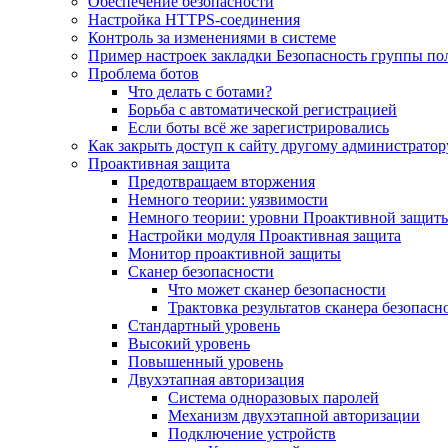
Обеспечение безопасности
Настройка HTTPS-соединения
Контроль за изменениями в системе
Пример настроек закладки Безопасность группы по
Проблема ботов
Что делать с ботами?
Борьба с автоматической регистрацией
Если боты всё же зарегистрировались
Как закрыть доступ к сайту другому администратор
Проактивная защита
Предотвращаем вторжения
Немного теории: уязвимости
Немного теории: уровни Проактивной защит
Настройки модуля Проактивная защита
Монитор проактивной защиты
Сканер безопасности
Что может сканер безопасности
Трактовка результатов сканера безопасн
Стандартный уровень
Высокий уровень
Повышенный уровень
Двухэтапная авторизация
Система одноразовых паролей
Механизм двухэтапной авторизации
Подключение устройств