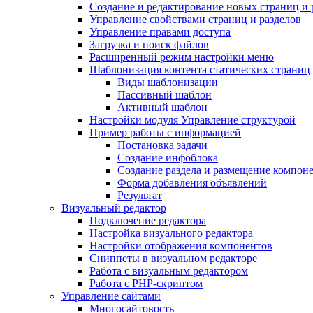
Создание и редактирование новых страниц и 
Управление свойствами страниц и разделов
Управление правами доступа
Загрузка и поиск файлов
Расширенный режим настройки меню
Шаблонизация контента статических страниц
Виды шаблонизации
Пассивный шаблон
Активный шаблон
Настройки модуля Управление структурой
Пример работы с информацией
Постановка задачи
Создание инфоблока
Создание раздела и размещение компон
Форма добавления объявлений
Результат
Визуальный редактор
Подключение редактора
Настройка визуального редактора
Настройки отображения компонентов
Сниппеты в визуальном редакторе
Работа с визуальным редактором
Работа с PHP-скриптом
Управление сайтами
Многосайтовость