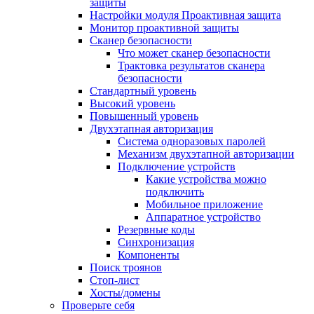
защиты
Настройки модуля Проактивная защита
Монитор проактивной защиты
Сканер безопасности
Что может сканер безопасности
Трактовка результатов сканера
безопасности
Стандартный уровень
Высокий уровень
Повышенный уровень
Двухэтапная авторизация
Система одноразовых паролей
Механизм двухэтапной авторизации
Подключение устройств
Какие устройства можно
подключить
Мобильное приложение
Аппаратное устройство
Резервные коды
Синхронизация
Компоненты
Поиск троянов
Стоп-лист
Хосты/домены
Проверьте себя