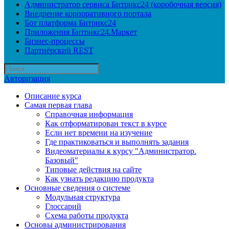
Администратор сервиса Битрикс24 (коробочная версия)
Внедрение корпоративного портала
Бот платформа Битрикс24
Приложения Битрикс24.Маркет
Бизнес-процессы
Партнёрский REST
Авторизация
Описание курса
Самая первая глава
Справочная информация
Как отформатирован текст в курсе
Если нет времени на изучение
Где практиковаться и выполнять задания
Видеоматериалы к курсу "Администратор.
Базовый"
Типовые действия на сайте
Как узнать редакцию продукта
Основные сведения о системе
Модульная структура
Глоссарий
Схема работы продукта
Основы администрирования