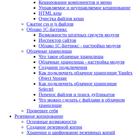
Кеширование компонентов и меню
Управляемое и неуправляемое кеширование
HTML кеш
Очистка файлов кеша
Сжатие css и js файлов
Облако 1С-Битрикс
Возможности штатных средств модуля
Инспектор сайтов
Облако 1С-Битрикс - настройки модуля
Облачные хранилища
Что такое облачные хранилища
Облачные хранилища - настройка модуля
Создание подключения
Как подключить облачное хранилище Yandex
Object Storage
Как подключить облачное хранилище
Selectel
Перенос файлов и поиск дубликатов
Что можно сделать с файлами в облачном
хранилище
Проверьте себя
Резервное копирование
Основные возможности
Создание резервной копии
Хранение и шифрование резервных копий