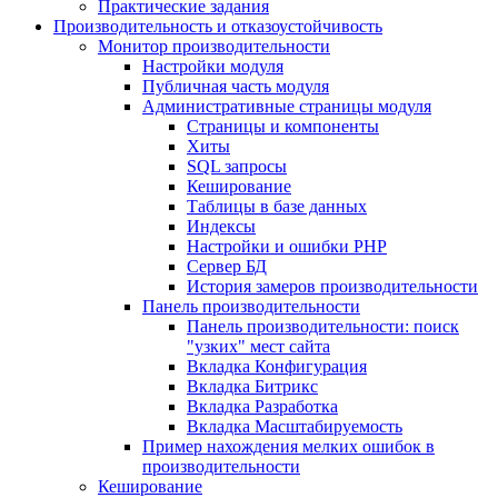
Практические задания
Производительность и отказоустойчивость
Монитор производительности
Настройки модуля
Публичная часть модуля
Административные страницы модуля
Страницы и компоненты
Хиты
SQL запросы
Кеширование
Таблицы в базе данных
Индексы
Настройки и ошибки PHP
Сервер БД
История замеров производительности
Панель производительности
Панель производительности: поиск
"узких" мест сайта
Вкладка Конфигурация
Вкладка Битрикс
Вкладка Разработка
Вкладка Масштабируемость
Пример нахождения мелких ошибок в
производительности
Кеширование