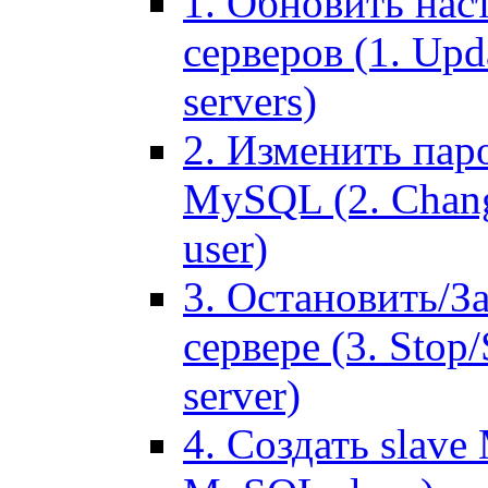
1. Обновить нас
серверов (1. Upd
servers)
2. Изменить паро
MySQL (2. Chang
user)
3. Остановить/З
сервере (3. Stop
server)
4. Создать slave