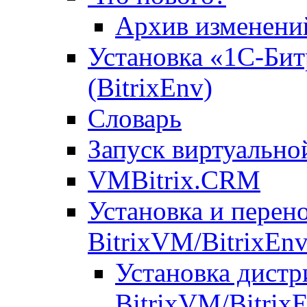
Архив изменени
Установка «1С-Бит
(BitrixEnv)
Словарь
Запуск виртуальн
VMBitrix.CRM
Установка и перен
BitrixVM/BitrixEn
Установка дистр
BitrixVM/Bitrix