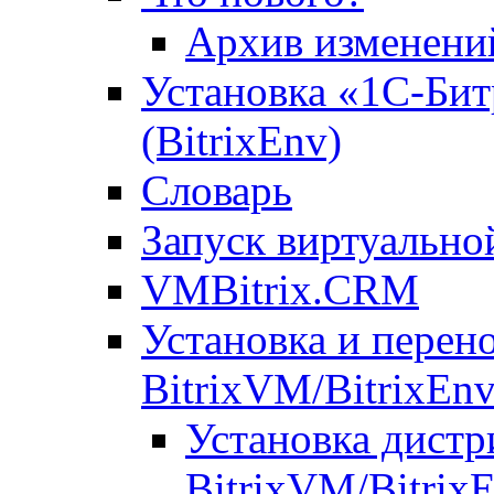
Архив изменени
Установка «1С-Бит
(BitrixEnv)
Словарь
Запуск виртуальн
VMBitrix.CRM
Установка и перен
BitrixVM/BitrixEn
Установка дистр
BitrixVM/Bitrix