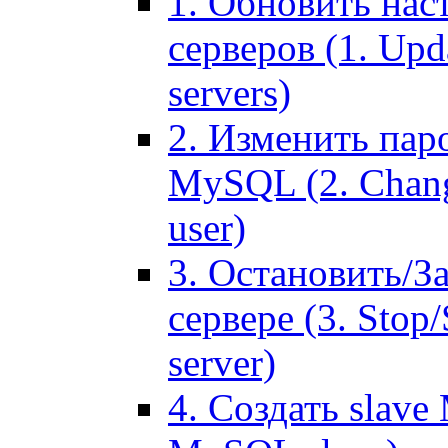
1. Обновить нас
серверов (1. Upd
servers)
2. Изменить паро
MySQL (2. Chang
user)
3. Остановить/З
сервере (3. Stop
server)
4. Создать slave