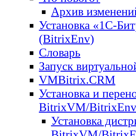
Архив изменени
Установка «1С-Бит
(BitrixEnv)
Словарь
Запуск виртуальн
VMBitrix.CRM
Установка и перен
BitrixVM/BitrixEn
Установка дистр
BitrixVM/Bitrix