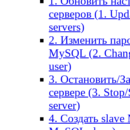
1. Обновить нас
серверов (1. Upd
servers)
2. Изменить паро
MySQL (2. Chang
user)
3. Остановить/З
сервере (3. Stop
server)
4. Создать slave