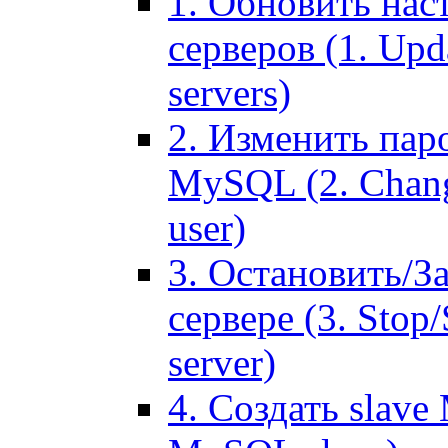
1. Обновить нас
серверов (1. Upd
servers)
2. Изменить паро
MySQL (2. Chang
user)
3. Остановить/З
сервере (3. Stop
server)
4. Создать slave