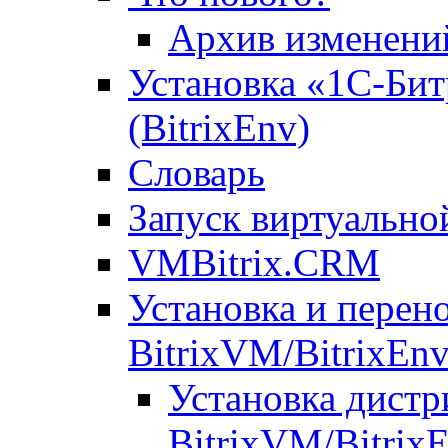
Архив изменени
Установка «1С-Бит
(BitrixEnv)
Словарь
Запуск виртуальн
VMBitrix.CRM
Установка и перен
BitrixVM/BitrixEn
Установка дистр
BitrixVM/Bitrix