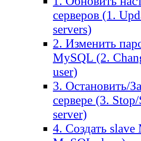
1. Обновить нас
серверов (1. Upd
servers)
2. Изменить паро
MySQL (2. Chang
user)
3. Остановить/З
сервере (3. Stop
server)
4. Создать slave