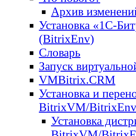
Архив изменени
Установка «1С-Бит
(BitrixEnv)
Словарь
Запуск виртуальн
VMBitrix.CRM
Установка и перен
BitrixVM/BitrixEn
Установка дистр
BitrixVM/Bitrix