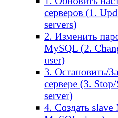
1. Обновить нас
серверов (1. Upd
servers)
2. Изменить паро
MySQL (2. Chang
user)
3. Остановить/З
сервере (3. Stop
server)
4. Создать slave