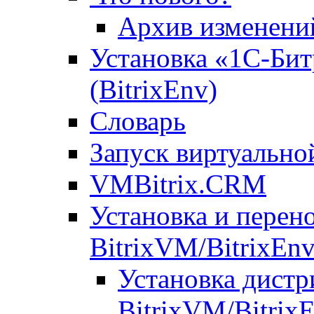
Архив изменени
Установка «1С-Бит
(BitrixEnv)
Словарь
Запуск виртуальн
VMBitrix.CRM
Установка и перен
BitrixVM/BitrixEn
Установка дистр
BitrixVM/Bitrix