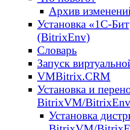
Архив изменени
Установка «1С-Бит
(BitrixEnv)
Словарь
Запуск виртуальн
VMBitrix.CRM
Установка и перен
BitrixVM/BitrixEn
Установка дистр
BitrixVM/Bitrix