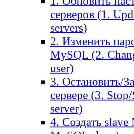
1. Обновить нас
серверов (1. Upd
servers)
2. Изменить паро
MySQL (2. Chang
user)
3. Остановить/З
сервере (3. Stop
server)
4. Создать slave