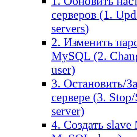
1. Обновить нас
серверов (1. Upd
servers)
2. Изменить паро
MySQL (2. Chang
user)
3. Остановить/З
сервере (3. Stop
server)
4. Создать slave