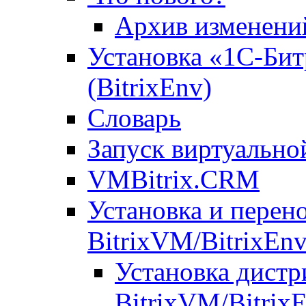
Архив изменени
Установка «1С-Бит
(BitrixEnv)
Словарь
Запуск виртуальн
VMBitrix.CRM
Установка и перен
BitrixVM/BitrixEn
Установка дистр
BitrixVM/Bitrix