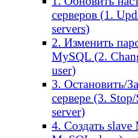
1. Обновить нас
серверов (1. Upd
servers)
2. Изменить паро
MySQL (2. Chang
user)
3. Остановить/З
сервере (3. Stop
server)
4. Создать slave