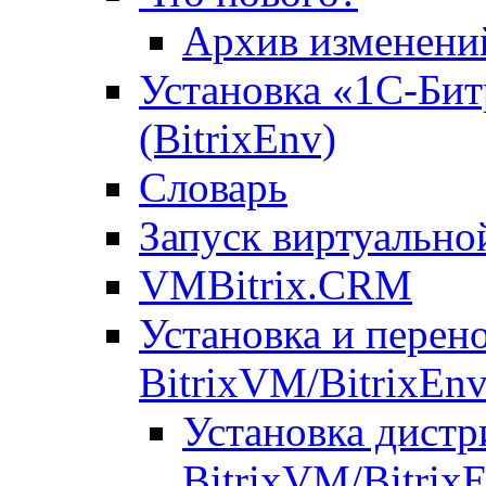
Архив изменени
Установка «1С-Бит
(BitrixEnv)
Словарь
Запуск виртуальн
VMBitrix.CRM
Установка и перен
BitrixVM/BitrixEn
Установка дистр
BitrixVM/Bitrix