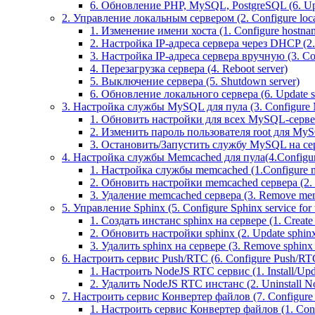
6. Обновление PHP, MySQL, PostgreSQL (6. U
2. Управление локальным сервером (2. Configure local
1. Изменение имени хоста (1. Configure hostna
2. Настройка IP-адреса сервера через DHCP (2.
3. Настройка IP-адреса сервера вручную (3. Con
4. Перезагрузка сервера (4. Reboot server)
5. Выключение сервера (5. Shutdown server)
6. Обновление локального сервера (6. Update s
3. Настройка службы MySQL для пула (3. Configure M
1. Обновить настройки для всех MySQL-серверов
2. Изменить пароль пользователя root для MyS
3. Остановить/Запустить службу MySQL на серве
4. Настройка службы Memcached для пула(4.Configure
1. Настройка службы memcached (1.Configure m
2. Обновить настройки memcached сервера (2. Up
3. Удаление memcached сервера (3. Remove mem
5. Управление Sphinx (5. Configure Sphinx service for 
1. Создать инстанс sphinx на сервере (1. Create 
2. Обновить настройки sphinx (2. Update sphinx 
3. Удалить sphinx на сервере (3. Remove sphinx i
6. Настроить сервис Push/RTC (6. Configure Push/RTC 
1. Настроить NodeJS RTC сервис (1. Install/Up
2. Удалить NodeJS RTC инстанс (2. Uninstall N
7. Настроить сервис Конвертер файлов (7. Configure T
1. Настроить сервис Конвертер файлов (1. Confi