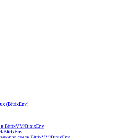
x (BitrixEnv)
в BitrixVM/BitrixEnv
M/BitrixEnv
альную среду BitrixVM/BitrixEnv