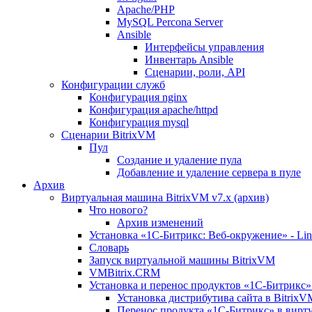
Apache/PHP
MySQL Percona Server
Ansible
Интерфейсы управления
Инвентарь Ansible
Сценарии, роли, API
Конфигурации служб
Конфигурация nginx
Конфигурация apache/httpd
Конфигурация mysql
Сценарии BitrixVM
Пул
Создание и удаление пула
Добавление и удаление сервера в пуле
Архив
Виртуальная машина BitrixVM v7.x (архив)
Что нового?
Архив изменений
Установка «1С-Битрикс: Веб-окружение» - Linu
Словарь
Запуск виртуальной машины BitrixVM
VMBitrix.CRM
Установка и перенос продуктов «1С-Битрикс» 
Установка дистрибутива сайта в BitrixV
Перенос продукта «1C-Битрикс» в вирту