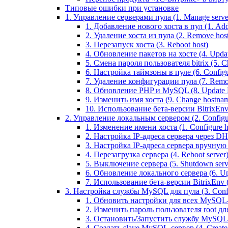
Типовые ошибки при установке
1. Управление серверами пула (1. Manage servers
1. Добавление нового хоста в пул (1. Add 
2. Удаление хоста из пула (2. Remove host
3. Перезапуск хоста (3. Reboot host)
4. Обновление пакетов на хосте (4. Updat
5. Смена пароля пользователя bitrix (5. Ch
6. Настройка таймзоны в пуле (6. Configu
7. Удаление конфигурации пула (7. Remov
8. Обновление PHP и MySQL (8. Update
9. Изменить имя хоста (9. Change hostna
10. Использование бета-версии BitrixEnv (1
2. Управление локальным сервером (2. Configure
1. Изменение имени хоста (1. Configure 
2. Настройка IP-адреса сервера через DHC
3. Настройка IP-адреса сервера вручную (
4. Перезагрузка сервера (4. Reboot server
5. Выключение сервера (5. Shutdown serv
6. Обновление локального сервера (6. Upd
7. Использование бета-версии BitrixEnv (7.
3. Настройка службы MySQL для пула (3. Config
1. Обновить настройки для всех MySQL-сер
2. Изменить пароль пользователя root дл
3. Остановить/Запустить службу MySQL на 
4. Создать slave MySQL-сервер (4. Creat