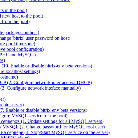
 in the pool)
new host to the pool)
 from the pool)
e packages on host)
ange 'bitrix' user password on host)
re pool timezone)
e pool configuration)
 PHP and MySQL)
me)
0. Enable or disable bitrix-env beta versions)
 localhost settings)
hostname)
P (2. Configure network interface via DHCP)
3. Configure network inteface manually)
)
er)
ate server)
 Enable or disable bitrix-env beta versions)
ure MySQL service for the pool)
веров (1. Update settings for all MySQL servers)
я MySQL (2. Change password for MySQL root user)
сервере (3. Stop/Start MySQL service on the server)
e MySQL slave)