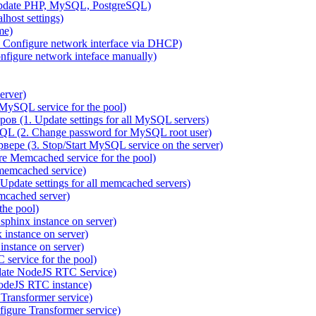
pdate PHP, MySQL, PostgreSQL)
host settings)
me)
 Configure network interface via DHCP)
figure network inteface manually)
erver)
ySQL service for the pool)
 (1. Update settings for all MySQL servers)
QL (2. Change password for MySQL root user)
ре (3. Stop/Start MySQL service on the server)
 Memcached service for the pool)
emcached service)
date settings for all memcached servers)
cached server)
the pool)
sphinx instance on server)
instance on server)
nstance on server)
service for the pool)
date NodeJS RTC Service)
odeJS RTC instance)
ransformer service)
gure Transformer service)