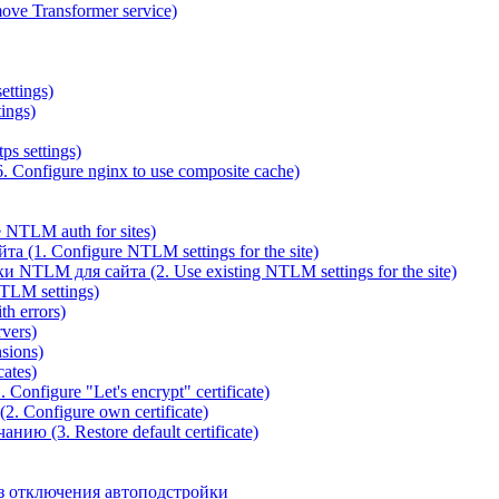
ve Transformer service)
ettings)
ings)
ps settings)
 Configure nginx to use composite cache)
NTLM auth for sites)
(1. Configure NTLM settings for the site)
NTLM для сайта (2. Use existing NTLM settings for the site)
TLM settings)
h errors)
vers)
sions)
ates)
Configure "Let's encrypt" certificate)
. Configure own certificate)
ю (3. Restore default certificate)
з отключения автоподстройки