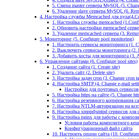
5. Смена master сервера MySQL (5. Chan
6. Удаление slave сервера MySQL (6. Rem
4. Настройка службы Memcached для пула(4.Conf
1. Настройка службы memcached (1.Confi
2. Обновить настройки memcached сервера 
3. Удаление memcached сервера (3. Remo
5. Мониторинг (5. Configure pool monitoring)
1. Настроить сервисы мониторинга (1. Con
2. Выключить сервисы мониторинга (2. Di
3. Добавить хосты для мониторинга (3. Ad
6. Управление сайтами (6. Configure pool sites)
1. Создание сайта (1. Create site)
2. Удалить сайт (2. Delete site)
3. Настройка задач cron (3. Change cron tas
4. Настройка SMTP (4. Change e-mail settin
Настройки для почтовых сервисов
5. Настройка https на сайте (5. Change https
6. Настройка резервного копирования сайт
7. Настройка NTLM-авторизации на всех са
8. Настройка xmppd|smtpd сервисов для сай
9. Настройка nginx для работы с композит
Условия работы композитного кеш
Конфигурационный файл сайта
10. Настроить опции сайта (10. Configure 