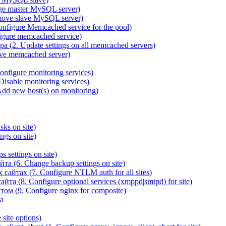
ge master MySQL server)
ove slave MySQL server)
igure Memcached service for the pool)
gure memcached service)
(2. Update settings on all memcached servers)
ve memcached server)
figure monitoring services)
sable monitoring services)
d new host(s) on monitoring)
ks on site)
gs on site)
 settings on site)
а (6. Change backup settings on site)
йтах (7. Configure NTLM auth for all sites)
та (8. Configure optional services (xmppd|smtpd) for site)
ом (9. Configure nginx for composite)
а
site options)