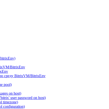
itrixEnv)
rixVM/BitrixEnv
ixEnv
ю среду BitrixVM/BitrixEnv
he pool)
ages on host)
itrix' user password on host)
l timezone)
 configuration)