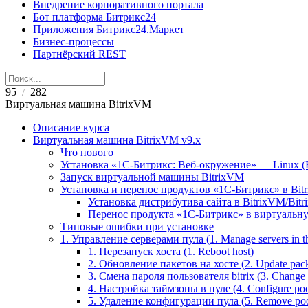
Внедрение корпоративного портала
Бот платформа Битрикс24
Приложения Битрикс24.Маркет
Бизнес-процессы
Партнёрский REST
95
282
/
Виртуальная машина BitrixVM
Описание курса
Виртуальная машина BitrixVM v9.x
Что нового
Установка «1С-Битрикс: Веб-окружение» — Linux (B
Запуск виртуальной машины BitrixVM
Установка и перенос продуктов «1С-Битрикс» в Bit
Установка дистрибутива сайта в BitrixVM/Bitr
Перенос продукта «1C-Битрикс» в виртуальну
Типовые ошибки при установке
1. Управление серверами пула (1. Manage servers in t
1. Перезапуск хоста (1. Reboot host)
2. Обновление пакетов на хосте (2. Update pack
3. Смена пароля пользователя bitrix (3. Change 'b
4. Настройка таймзоны в пуле (4. Configure poo
5. Удаление конфигурации пула (5. Remove pool