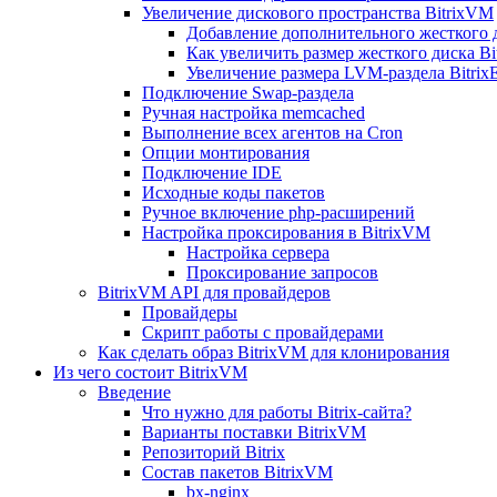
Увеличение дискового пространства BitrixVM
Добавление дополнительного жесткого 
Как увеличить размер жесткого диска Bi
Увеличение размера LVM-раздела Bitrix
Подключение Swap-раздела
Ручная настройка memcached
Выполнение всех агентов на Cron
Опции монтирования
Подключение IDE
Исходные коды пакетов
Ручное включение php-расширений
Настройка проксирования в BitrixVM
Настройка сервера
Проксирование запросов
BitrixVM API для провайдеров
Провайдеры
Скрипт работы с провайдерами
Как сделать образ BitrixVM для клонирования
Из чего состоит BitrixVM
Введение
Что нужно для работы Bitrix-сайта?
Варианты поставки BitrixVM
Репозиторий Bitrix
Состав пакетов BitrixVM
bx-nginx