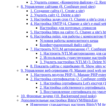
2. Удалить сервис «Конвертер файлов» (2. Remo
8. Управление сайтами (8. Configure pool sites)
1. Создание сайта (1. Create a site)
2. Удалить сайт (2. Delete a site)
3. Настройка задач cron (3. Change a site'a cron s
4. Настройка SMTP (4. Change a site's e-mail sett
Настройки для почтовых сервисов
5. Настройка https на сайте (5. Change a site's htt
6. Настройка nginx для работы с композитом (6.
Условия работы композитного кеша
Конфигурационный файл сайта
7. Настроить NTLM авторизацию (7. Configure 
1. Настроить NTLM-авторизацию для сайта 
2. Использовать существующие настройки 
3. Удалить настройки NTLM (3. Delete N
8. Показать сайты с ошибками (8. Show sites wit
9. Управление веб-серверами (9. Manage pool web ser
1. Настроить модули PHP (1. Manage PHP exten
2. Настройка сертификатов (2. Configure certific
1. Настройка сертификата Let's encrypt (1. 
2. Настройка собственного сертификата (2
3. Восстановление сертификата по умолчани
10. Фоновые задачи (10. Background pool tasks)
Дополнительные настройки BitrixVM/BitrixEnv
Изменение стандартных настроек BitrixVM бе