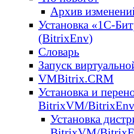
Архив изменени
Установка «1С-Бит
(BitrixEnv)
Словарь
Запуск виртуальн
VMBitrix.CRM
Установка и перен
BitrixVM/BitrixEn
Установка дистр
BitrixVM/Bitrix