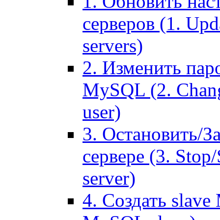
1. Обновить нас
серверов (1. Upd
servers)
2. Изменить паро
MySQL (2. Chang
user)
3. Остановить/З
сервере (3. Stop
server)
4. Создать slave