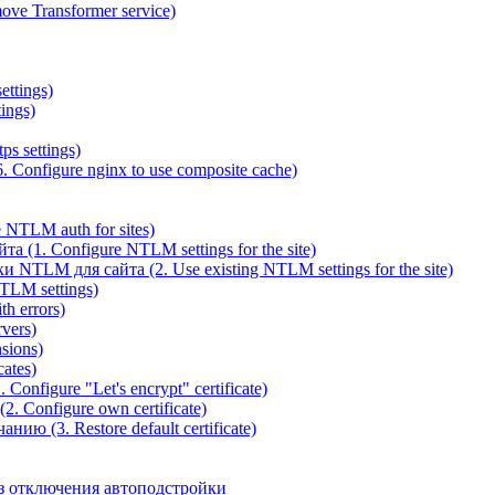
ve Transformer service)
ettings)
ings)
ps settings)
 Configure nginx to use composite cache)
NTLM auth for sites)
(1. Configure NTLM settings for the site)
NTLM для сайта (2. Use existing NTLM settings for the site)
TLM settings)
h errors)
vers)
sions)
ates)
Configure "Let's encrypt" certificate)
. Configure own certificate)
ю (3. Restore default certificate)
з отключения автоподстройки