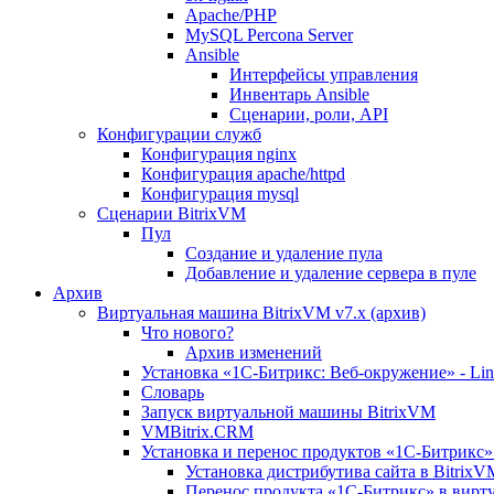
Apache/PHP
MySQL Percona Server
Ansible
Интерфейсы управления
Инвентарь Ansible
Сценарии, роли, API
Конфигурации служб
Конфигурация nginx
Конфигурация apache/httpd
Конфигурация mysql
Сценарии BitrixVM
Пул
Создание и удаление пула
Добавление и удаление сервера в пуле
Архив
Виртуальная машина BitrixVM v7.x (архив)
Что нового?
Архив изменений
Установка «1С-Битрикс: Веб-окружение» - Linu
Словарь
Запуск виртуальной машины BitrixVM
VMBitrix.CRM
Установка и перенос продуктов «1С-Битрикс» 
Установка дистрибутива сайта в BitrixV
Перенос продукта «1C-Битрикс» в вирту