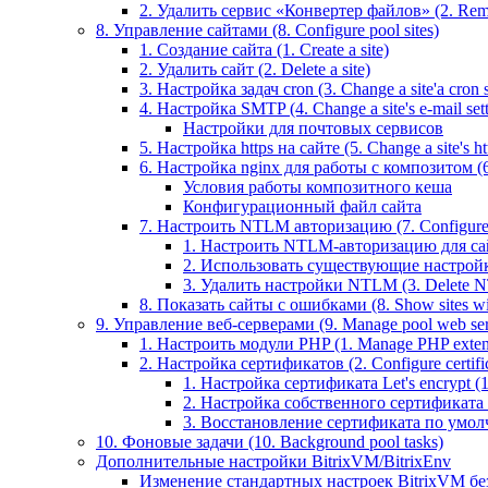
2. Удалить сервис «Конвертер файлов» (2. Remo
8. Управление сайтами (8. Configure pool sites)
1. Создание сайта (1. Create a site)
2. Удалить сайт (2. Delete a site)
3. Настройка задач cron (3. Change a site'a cron s
4. Настройка SMTP (4. Change a site's e-mail sett
Настройки для почтовых сервисов
5. Настройка https на сайте (5. Change a site's htt
6. Настройка nginx для работы с композитом (6.
Условия работы композитного кеша
Конфигурационный файл сайта
7. Настроить NTLM авторизацию (7. Configure 
1. Настроить NTLM-авторизацию для сайта 
2. Использовать существующие настройки 
3. Удалить настройки NTLM (3. Delete N
8. Показать сайты с ошибками (8. Show sites wit
9. Управление веб-серверами (9. Manage pool web ser
1. Настроить модули PHP (1. Manage PHP exten
2. Настройка сертификатов (2. Configure certific
1. Настройка сертификата Let's encrypt (1. 
2. Настройка собственного сертификата (2
3. Восстановление сертификата по умолчани
10. Фоновые задачи (10. Background pool tasks)
Дополнительные настройки BitrixVM/BitrixEnv
Изменение стандартных настроек BitrixVM бе