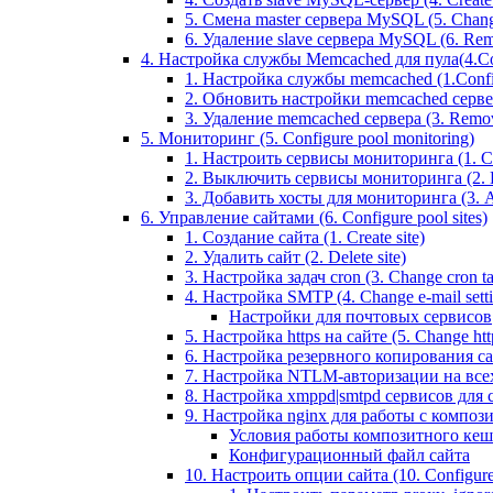
5. Смена master сервера MySQL (5. Chan
6. Удаление slave сервера MySQL (6. Rem
4. Настройка службы Memcached для пула(4.Conf
1. Настройка службы memcached (1.Confi
2. Обновить настройки memcached сервера 
3. Удаление memcached сервера (3. Remo
5. Мониторинг (5. Configure pool monitoring)
1. Настроить сервисы мониторинга (1. Con
2. Выключить сервисы мониторинга (2. Di
3. Добавить хосты для мониторинга (3. Ad
6. Управление сайтами (6. Configure pool sites)
1. Создание сайта (1. Create site)
2. Удалить сайт (2. Delete site)
3. Настройка задач cron (3. Change cron tas
4. Настройка SMTP (4. Change e-mail settin
Настройки для почтовых сервисов
5. Настройка https на сайте (5. Change https
6. Настройка резервного копирования сайт
7. Настройка NTLM-авторизации на всех са
8. Настройка xmppd|smtpd сервисов для сай
9. Настройка nginx для работы с композит
Условия работы композитного кеш
Конфигурационный файл сайта
10. Настроить опции сайта (10. Configure 