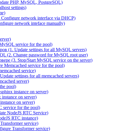
pdate PHP, MySQL, PostgreSQL)
host settings)
me)
 Configure network interface via DHCP)
figure network inteface manually)
erver)
ySQL service for the pool)
 (1. Update settings for all MySQL servers)
QL (2. Change password for MySQL root user)
ре (3. Stop/Start MySQL service on the server)
 Memcached service for the pool)
emcached service)
date settings for all memcached servers)
cached server)
the pool)
sphinx instance on server)
instance on server)
nstance on server)
service for the pool)
date NodeJS RTC Service)
odeJS RTC instance)
ransformer service)
gure Transformer service)