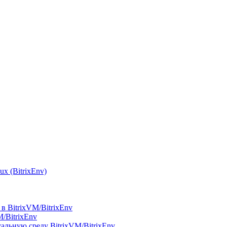
x (BitrixEnv)
в BitrixVM/BitrixEnv
M/BitrixEnv
альную среду BitrixVM/BitrixEnv