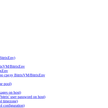
itrixEnv)
rixVM/BitrixEnv
ixEnv
ю среду BitrixVM/BitrixEnv
he pool)
ages on host)
itrix' user password on host)
l timezone)
 configuration)