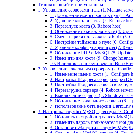
Типовые ошибки при установке
1. Управление серверами пула (1. Manage servers
1. Добавление нового хоста в пул (1. Add 
2. Удаление хоста из пула (2. Remove host
3. Перезапуск хоста (3. Reboot host)
4. Обновление пакетов на хосте (4. Updat
5. Смена пароля пользователя bitrix (5. Ch
6. Настройка таймзоны в пуле (6. Configu
7. Удаление конфигурации пула (7. Remov
8. Обновление PHP и MySQL (8. Update
9. Изменить имя хоста (9. Change hostna
10. Использование бета-версии BitrixEnv (1
2. Управление локальным сервером (2. Configure
1. Изменение имени хоста (1. Configure 
2. Настройка IP-адреса сервера через DHC
3. Настройка IP-адреса сервера вручную (
4. Перезагрузка сервера (4. Reboot server
5. Выключение сервера (5. Shutdown serv
6. Обновление локального сервера (6. Upd
7. Использование бета-версии BitrixEnv (7.
3. Настройка службы MySQL для пула (3. Config
1. Обновить настройки для всех MySQL-сер
2. Изменить пароль пользователя root дл
3. Остановить/Запустить службу MySQL на 
4. Создать slave MySQL-сервер (4. Creat