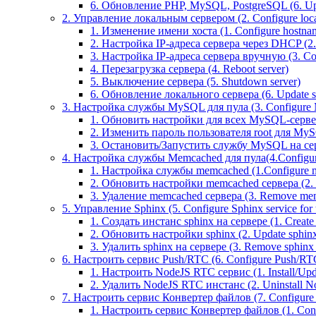
6. Обновление PHP, MySQL, PostgreSQL (6. U
2. Управление локальным сервером (2. Configure local
1. Изменение имени хоста (1. Configure hostna
2. Настройка IP-адреса сервера через DHCP (2.
3. Настройка IP-адреса сервера вручную (3. Con
4. Перезагрузка сервера (4. Reboot server)
5. Выключение сервера (5. Shutdown server)
6. Обновление локального сервера (6. Update s
3. Настройка службы MySQL для пула (3. Configure M
1. Обновить настройки для всех MySQL-серверов
2. Изменить пароль пользователя root для MyS
3. Остановить/Запустить службу MySQL на серве
4. Настройка службы Memcached для пула(4.Configure
1. Настройка службы memcached (1.Configure m
2. Обновить настройки memcached сервера (2. Up
3. Удаление memcached сервера (3. Remove mem
5. Управление Sphinx (5. Configure Sphinx service for 
1. Создать инстанс sphinx на сервере (1. Create 
2. Обновить настройки sphinx (2. Update sphinx 
3. Удалить sphinx на сервере (3. Remove sphinx i
6. Настроить сервис Push/RTC (6. Configure Push/RTC 
1. Настроить NodeJS RTC сервис (1. Install/Up
2. Удалить NodeJS RTC инстанс (2. Uninstall N
7. Настроить сервис Конвертер файлов (7. Configure T
1. Настроить сервис Конвертер файлов (1. Confi