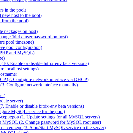
 in the pool)
new host to the pool)
 from the pool)
e packages on host)
ange 'bitrix' user password on host)
re pool timezone)
e pool configuration)
 PHP and MySQL)
me)
0. Enable or disable bitrix-env beta versions)
 localhost settings)
hostname)
P (2. Configure network interface via DHCP)
3. Configure network inteface manually)
)
er)
ate server)
 Enable or disable bitrix-env beta versions)
ure MySQL service for the pool)
веров (1. Update settings for all MySQL servers)
я MySQL (2. Change password for MySQL root user)
сервере (3. Stop/Start MySQL service on the server)
e MySQL slave)