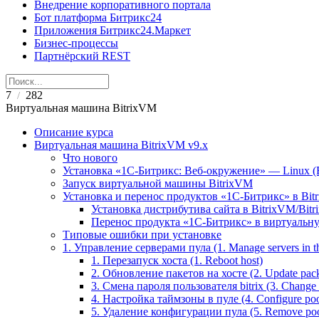
Внедрение корпоративного портала
Бот платформа Битрикс24
Приложения Битрикс24.Маркет
Бизнес-процессы
Партнёрский REST
7
282
/
Виртуальная машина BitrixVM
Описание курса
Виртуальная машина BitrixVM v9.x
Что нового
Установка «1С-Битрикс: Веб-окружение» — Linux (B
Запуск виртуальной машины BitrixVM
Установка и перенос продуктов «1С-Битрикс» в Bit
Установка дистрибутива сайта в BitrixVM/Bitr
Перенос продукта «1C-Битрикс» в виртуальну
Типовые ошибки при установке
1. Управление серверами пула (1. Manage servers in t
1. Перезапуск хоста (1. Reboot host)
2. Обновление пакетов на хосте (2. Update pack
3. Смена пароля пользователя bitrix (3. Change 'b
4. Настройка таймзоны в пуле (4. Configure poo
5. Удаление конфигурации пула (5. Remove pool