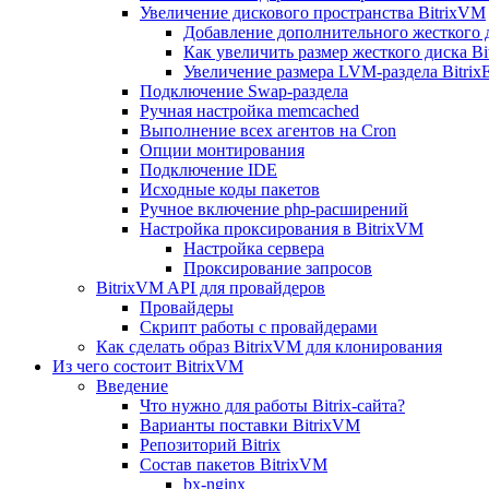
Увеличение дискового пространства BitrixVM
Добавление дополнительного жесткого 
Как увеличить размер жесткого диска Bi
Увеличение размера LVM-раздела Bitrix
Подключение Swap-раздела
Ручная настройка memcached
Выполнение всех агентов на Cron
Опции монтирования
Подключение IDE
Исходные коды пакетов
Ручное включение php-расширений
Настройка проксирования в BitrixVM
Настройка сервера
Проксирование запросов
BitrixVM API для провайдеров
Провайдеры
Скрипт работы с провайдерами
Как сделать образ BitrixVM для клонирования
Из чего состоит BitrixVM
Введение
Что нужно для работы Bitrix-сайта?
Варианты поставки BitrixVM
Репозиторий Bitrix
Состав пакетов BitrixVM
bx-nginx