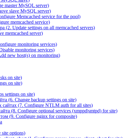
ge master MySQL server)
ove slave MySQL server)
igure Memcached service for the pool)
gure memcached service)
(2. Update settings on all memcached servers)
ve memcached server)
figure monitoring services)
sable monitoring services)
d new host(s) on monitoring)
ks on site)
gs on site)
 settings on site)
а (6. Change backup settings on site)
йтах (7. Configure NTLM auth for all sites)
та (8. Configure optional services (xmppd|smtpd) for site)
ом (9. Configure nginx for composite)
а
site options)