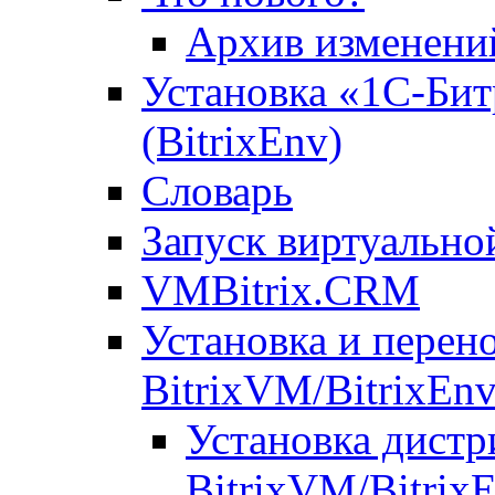
Архив изменени
Установка «1С-Бит
(BitrixEnv)
Словарь
Запуск виртуальн
VMBitrix.CRM
Установка и перен
BitrixVM/BitrixEn
Установка дистр
BitrixVM/Bitrix