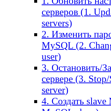
1. Обновить нас
серверов (1. Upd
servers)
2. Изменить паро
MySQL (2. Chang
user)
3. Остановить/З
сервере (3. Stop
server)
4. Создать slave