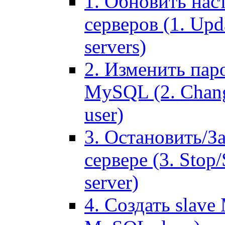
1. Обновить нас
серверов (1. Upd
servers)
2. Изменить паро
MySQL (2. Chang
user)
3. Остановить/З
сервере (3. Stop
server)
4. Создать slave