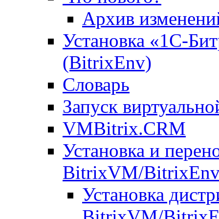
Архив изменени
Установка «1С-Бит
(BitrixEnv)
Словарь
Запуск виртуальн
VMBitrix.CRM
Установка и перен
BitrixVM/BitrixEn
Установка дистр
BitrixVM/Bitrix