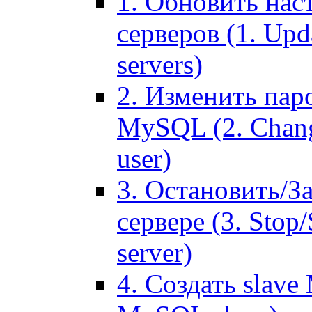
1. Обновить нас
серверов (1. Upd
servers)
2. Изменить паро
MySQL (2. Chang
user)
3. Остановить/З
сервере (3. Stop
server)
4. Создать slave