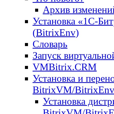
Архив изменени
Установка «1С-Бит
(BitrixEnv)
Словарь
Запуск виртуальн
VMBitrix.CRM
Установка и перен
BitrixVM/BitrixEn
Установка дистр
BitrixVM/Bitrix