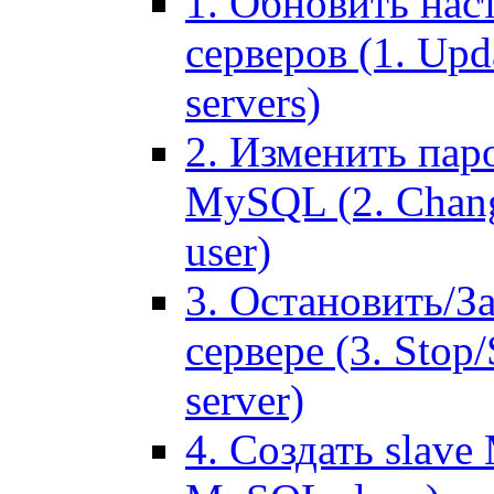
1. Обновить нас
серверов (1. Upd
servers)
2. Изменить паро
MySQL (2. Chang
user)
3. Остановить/З
сервере (3. Stop
server)
4. Создать slave