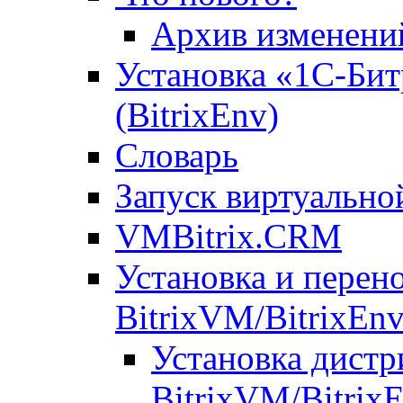
Архив изменени
Установка «1С-Бит
(BitrixEnv)
Словарь
Запуск виртуальн
VMBitrix.CRM
Установка и перен
BitrixVM/BitrixEn
Установка дистр
BitrixVM/Bitrix