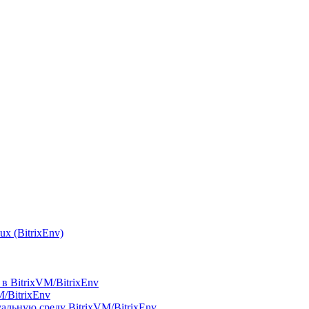
x (BitrixEnv)
в BitrixVM/BitrixEnv
M/BitrixEnv
альную среду BitrixVM/BitrixEnv