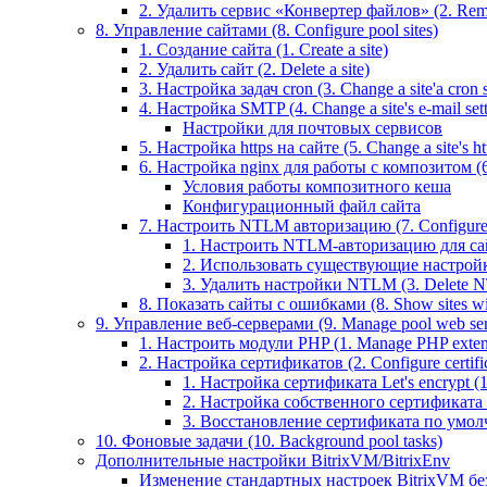
2. Удалить сервис «Конвертер файлов» (2. Remo
8. Управление сайтами (8. Configure pool sites)
1. Создание сайта (1. Create a site)
2. Удалить сайт (2. Delete a site)
3. Настройка задач cron (3. Change a site'a cron s
4. Настройка SMTP (4. Change a site's e-mail sett
Настройки для почтовых сервисов
5. Настройка https на сайте (5. Change a site's htt
6. Настройка nginx для работы с композитом (6.
Условия работы композитного кеша
Конфигурационный файл сайта
7. Настроить NTLM авторизацию (7. Configure 
1. Настроить NTLM-авторизацию для сайта 
2. Использовать существующие настройки 
3. Удалить настройки NTLM (3. Delete N
8. Показать сайты с ошибками (8. Show sites wit
9. Управление веб-серверами (9. Manage pool web ser
1. Настроить модули PHP (1. Manage PHP exten
2. Настройка сертификатов (2. Configure certific
1. Настройка сертификата Let's encrypt (1. 
2. Настройка собственного сертификата (2
3. Восстановление сертификата по умолчани
10. Фоновые задачи (10. Background pool tasks)
Дополнительные настройки BitrixVM/BitrixEnv
Изменение стандартных настроек BitrixVM бе