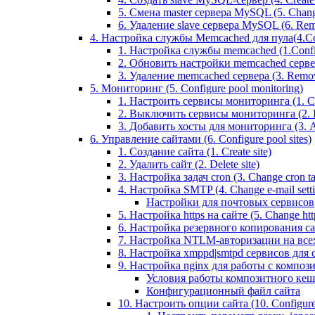
5. Смена master сервера MySQL (5. Chan
6. Удаление slave сервера MySQL (6. Rem
4. Настройка службы Memcached для пула(4.Conf
1. Настройка службы memcached (1.Confi
2. Обновить настройки memcached сервера 
3. Удаление memcached сервера (3. Remo
5. Мониторинг (5. Configure pool monitoring)
1. Настроить сервисы мониторинга (1. Con
2. Выключить сервисы мониторинга (2. Di
3. Добавить хосты для мониторинга (3. Ad
6. Управление сайтами (6. Configure pool sites)
1. Создание сайта (1. Create site)
2. Удалить сайт (2. Delete site)
3. Настройка задач cron (3. Change cron tas
4. Настройка SMTP (4. Change e-mail settin
Настройки для почтовых сервисов
5. Настройка https на сайте (5. Change https
6. Настройка резервного копирования сайт
7. Настройка NTLM-авторизации на всех са
8. Настройка xmppd|smtpd сервисов для сай
9. Настройка nginx для работы с композит
Условия работы композитного кеш
Конфигурационный файл сайта
10. Настроить опции сайта (10. Configure 