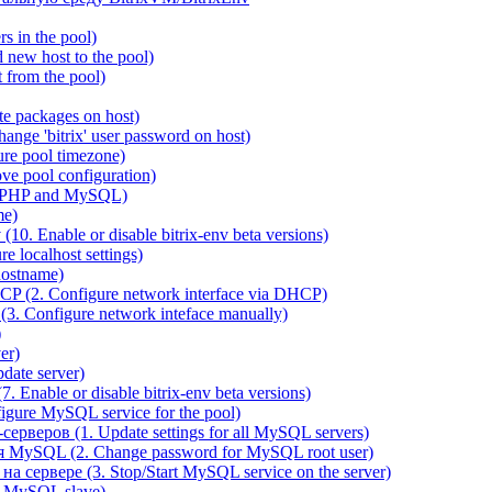
 in the pool)
new host to the pool)
 from the pool)
e packages on host)
ange 'bitrix' user password on host)
re pool timezone)
e pool configuration)
 PHP and MySQL)
me)
0. Enable or disable bitrix-env beta versions)
 localhost settings)
hostname)
P (2. Configure network interface via DHCP)
3. Configure network inteface manually)
)
er)
ate server)
 Enable or disable bitrix-env beta versions)
ure MySQL service for the pool)
веров (1. Update settings for all MySQL servers)
я MySQL (2. Change password for MySQL root user)
сервере (3. Stop/Start MySQL service on the server)
e MySQL slave)