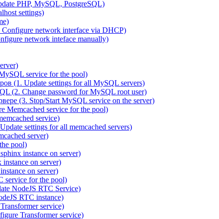
pdate PHP, MySQL, PostgreSQL)
host settings)
me)
 Configure network interface via DHCP)
figure network inteface manually)
erver)
ySQL service for the pool)
 (1. Update settings for all MySQL servers)
QL (2. Change password for MySQL root user)
ре (3. Stop/Start MySQL service on the server)
 Memcached service for the pool)
emcached service)
date settings for all memcached servers)
cached server)
the pool)
sphinx instance on server)
instance on server)
nstance on server)
service for the pool)
date NodeJS RTC Service)
odeJS RTC instance)
ransformer service)
gure Transformer service)