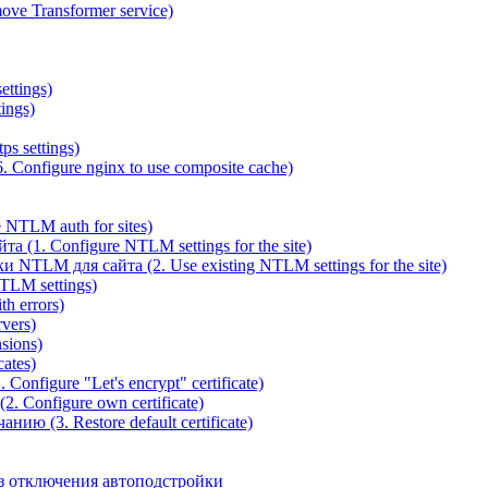
ve Transformer service)
ettings)
ings)
ps settings)
 Configure nginx to use composite cache)
NTLM auth for sites)
(1. Configure NTLM settings for the site)
NTLM для сайта (2. Use existing NTLM settings for the site)
TLM settings)
h errors)
vers)
sions)
ates)
Configure "Let's encrypt" certificate)
. Configure own certificate)
ю (3. Restore default certificate)
з отключения автоподстройки