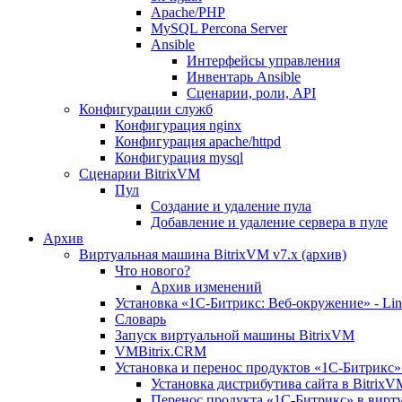
Apache/PHP
MySQL Percona Server
Ansible
Интерфейсы управления
Инвентарь Ansible
Сценарии, роли, API
Конфигурации служб
Конфигурация nginx
Конфигурация apache/httpd
Конфигурация mysql
Сценарии BitrixVM
Пул
Создание и удаление пула
Добавление и удаление сервера в пуле
Архив
Виртуальная машина BitrixVM v7.x (архив)
Что нового?
Архив изменений
Установка «1С-Битрикс: Веб-окружение» - Linu
Словарь
Запуск виртуальной машины BitrixVM
VMBitrix.CRM
Установка и перенос продуктов «1С-Битрикс» 
Установка дистрибутива сайта в BitrixV
Перенос продукта «1C-Битрикс» в вирту