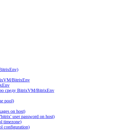
itrixEnv)
rixVM/BitrixEnv
ixEnv
ю среду BitrixVM/BitrixEnv
he pool)
ages on host)
itrix' user password on host)
l timezone)
 configuration)