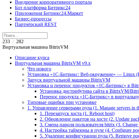
Внедрение корпоративного портала
Бот платформа Битрикс24
Приложения Битрикс24.Маркет
Бизнес-процессы
Партнёрский REST
233
282
/
Виртуальная машина BitrixVM
Описание курса
Виртуальная машина BitrixVM v9.x
Что нового
Установка «1С-Битрикс: Веб-окружение» — Linux (B
Запуск виртуальной машины BitrixVM
Установка и перенос продуктов «1С-Битрикс» в Bit
Установка дистрибутива сайта в BitrixVM/Bitr
Перенос продукта «1C-Битрикс» в виртуальну
Типовые ошибки при установке
1. Управление серверами пула (1. Manage servers in t
1. Перезапуск хоста (1. Reboot host)
2. Обновление пакетов на хосте (2. Update pack
3. Смена пароля пользователя bitrix (3. Change 'b
4. Настройка таймзоны в пуле (4. Configure poo
5. Удаление конфигурации пула (5. Remove pool