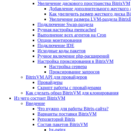
Увеличение дискового пространства BitrixVM
Добавление дополнительного жесткого 
Как увеличить размер жесткого диска Bi
Увеличение размера LVM-раздела Bitrix
Подключение Swap-раздела
Ручная настройка memcached
Выполнение всех агентов на Cron
Опции монтирования
Подключение IDE
Исходные коды пакетов
Ручное включение php-расширений
Настройка проксирования в BitrixVM
Настройка сервера
Проксирование запросов
BitrixVM API для провайдеров
Провайдеры
Скрипт работы с провайдерами
Как сделать образ BitrixVM для клонирования
Из чего состоит BitrixVM
Введение
Что нужно для работы Bitrix-сайта?
Варианты поставки BitrixVM
Репозиторий Bitrix
Состав пакетов BitrixVM
bx-nginx