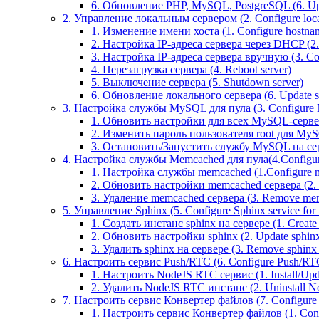
6. Обновление PHP, MySQL, PostgreSQL (6. U
2. Управление локальным сервером (2. Configure local
1. Изменение имени хоста (1. Configure hostna
2. Настройка IP-адреса сервера через DHCP (2.
3. Настройка IP-адреса сервера вручную (3. Con
4. Перезагрузка сервера (4. Reboot server)
5. Выключение сервера (5. Shutdown server)
6. Обновление локального сервера (6. Update s
3. Настройка службы MySQL для пула (3. Configure M
1. Обновить настройки для всех MySQL-серверов
2. Изменить пароль пользователя root для MyS
3. Остановить/Запустить службу MySQL на серве
4. Настройка службы Memcached для пула(4.Configure
1. Настройка службы memcached (1.Configure m
2. Обновить настройки memcached сервера (2. Up
3. Удаление memcached сервера (3. Remove mem
5. Управление Sphinx (5. Configure Sphinx service for 
1. Создать инстанс sphinx на сервере (1. Create 
2. Обновить настройки sphinx (2. Update sphinx 
3. Удалить sphinx на сервере (3. Remove sphinx i
6. Настроить сервис Push/RTC (6. Configure Push/RTC 
1. Настроить NodeJS RTC сервис (1. Install/Up
2. Удалить NodeJS RTC инстанс (2. Uninstall N
7. Настроить сервис Конвертер файлов (7. Configure T
1. Настроить сервис Конвертер файлов (1. Confi