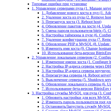
Типовые ошибки при установке
1. Управление серверами пула (1. Manage servers
1. Добавление нового хоста в пул (1. Add 
2. Удаление хоста из пула (2. Remove host
3. Перезапуск хоста (3. Reboot host)
4. Обновление пакетов на хосте (4. Updat
5. Смена пароля пользователя bitrix (5. Ch
6. Настройка таймзоны в пуле (6. Configu
7. Удаление конфигурации пула (7. Remov
8. Обновление PHP и MySQL (8. Update
9. Изменить имя хоста (9. Change hostna
10. Использование бета-версии BitrixEnv (1
2. Управление локальным сервером (2. Configure
1. Изменение имени хоста (1. Configure 
2. Настройка IP-адреса сервера через DHC
3. Настройка IP-адреса сервера вручную (
4. Перезагрузка сервера (4. Reboot server
5. Выключение сервера (5. Shutdown serv
6. Обновление локального сервера (6. Upd
7. Использование бета-версии BitrixEnv (7.
3. Настройка службы MySQL для пула (3. Config
1. Обновить настройки для всех MySQL-сер
2. Изменить пароль пользователя root дл
3. Остановить/Запустить службу MySQL на 
4. Создать slave MySQL-сервер (4. Creat