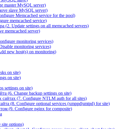
ge master MySQL server)
ove slave MySQL server)
igure Memcached service for the pool)
gure memcached service)
(2. Update settings on all memcached servers)
ve memcached server)
figure monitoring services)
sable monitoring services)
d new host(s) on monitoring)
ks on site)
gs on site)
 settings on site)
а (6. Change backup settings on site)
йтах (7. Configure NTLM auth for all sites)
та (8. Configure optional services (xmppd|smtpd) for site)
ом (9. Configure nginx for composite)
а
site options)