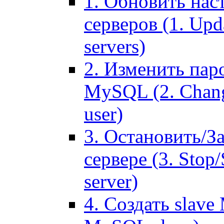
1. Обновить нас
серверов (1. Upd
servers)
2. Изменить паро
MySQL (2. Chang
user)
3. Остановить/З
сервере (3. Stop
server)
4. Создать slave