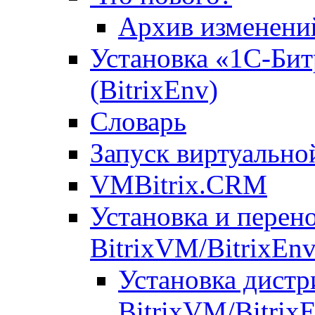
Архив изменени
Установка «1С-Бит
(BitrixEnv)
Словарь
Запуск виртуальн
VMBitrix.CRM
Установка и перен
BitrixVM/BitrixEn
Установка дистр
BitrixVM/Bitrix