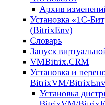
Архив изменени
Установка «1С-Бит
(BitrixEnv)
Словарь
Запуск виртуальн
VMBitrix.CRM
Установка и перен
BitrixVM/BitrixEn
Установка дистр
BitrixVM/Bitrix