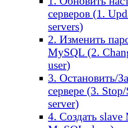
1. Обновить нас
серверов (1. Upd
servers)
2. Изменить паро
MySQL (2. Chang
user)
3. Остановить/З
сервере (3. Stop
server)
4. Создать slave